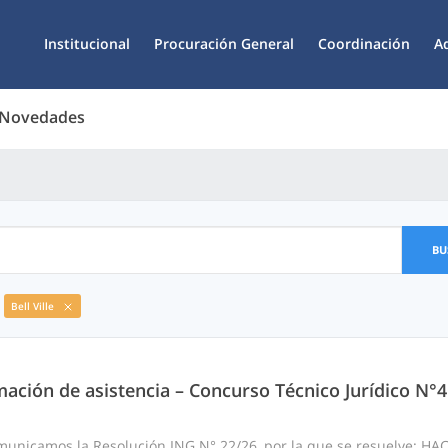
Institucional
Procuración General
Coordinación
A
 Novedades
BU
Bell Ville
mación de asistencia – Concurso Técnico Jurídico N°
nicamos la Resolución ING N° 22/26, por la que se resuelve: HACE