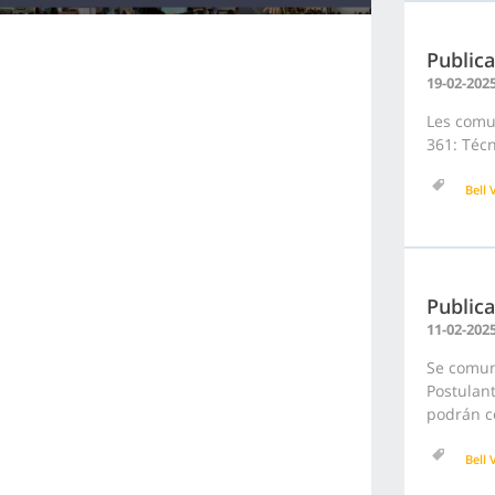
Publica
19-02-202
Les comun
361: Técn
Bell V
Publica
11-02-202
Se comuni
Postulant
podrán co
Bell V