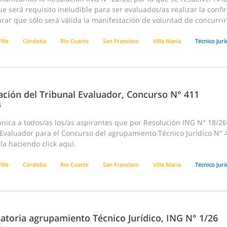
e será requisito ineludible para ser evaluados/as realizar la confi
rar que sólo será válida la manifestación de voluntad de concurri
ille
Córdoba
Rio Cuarto
San Francisco
Villa Maria
Técnico Jurí
ación del Tribunal Evaluador, Concurso N° 411
6
ica a todos/as los/as aspirantes que por Resolución ING N° 18/26 
 Evaluador para el Concurso del agrupamiento Técnico Jurídico N°
la haciendo click aquí.
ille
Córdoba
Rio Cuarto
San Francisco
Villa Maria
Técnico Jurí
atoria agrupamiento Técnico Jurídico, ING N° 1/26