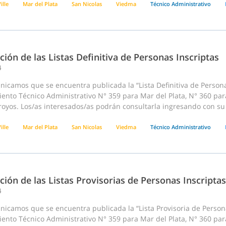
ille
Mar del Plata
San Nicolas
Viedma
Técnico Administrativo
ción de las Listas Definitiva de Personas Inscriptas
4
icamos que se encuentra publicada la “Lista Definitiva de Persona
nto Técnico Administrativo N° 359 para Mar del Plata, N° 360 para
royos. Los/as interesados/as podrán consultarla ingresando con su 
ille
Mar del Plata
San Nicolas
Viedma
Técnico Administrativo
ción de las Listas Provisorias de Personas Inscriptas
4
icamos que se encuentra publicada la “Lista Provisoria de Persona
nto Técnico Administrativo N° 359 para Mar del Plata, N° 360 para