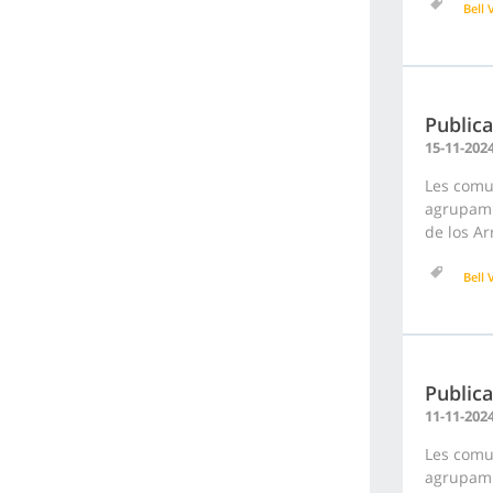
Bell V
Publica
15-11-202
Les comun
agrupamie
de los Ar
Bell V
Publica
11-11-202
Les comun
agrupamie