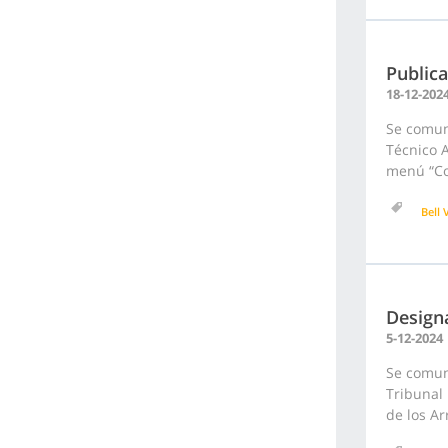
Public
18-12-202
Se comun
Técnico A
menú “Con
Bell V
Designa
5-12-2024
Se comuni
Tribunal 
de los Ar