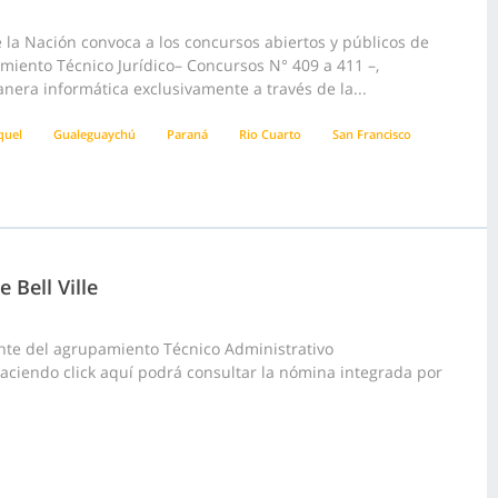
la Nación convoca a los concursos abiertos y públicos de
pamiento Técnico Jurídico– Concursos N° 409 a 411 –,
anera informática exclusivamente a través de la...
quel
Gualeguaychú
Paraná
Rio Cuarto
San Francisco
 Bell Ville
nte del agrupamiento Técnico Administrativo
, haciendo click aquí podrá consultar la nómina integrada por