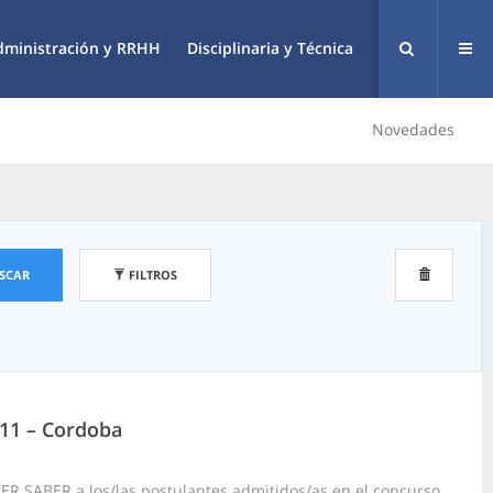
dministración y RRHH
Disciplinaria y Técnica
Novedades
SCAR
FILTROS
411 – Cordoba
R SABER a los/las postulantes admitidos/as en el concurso