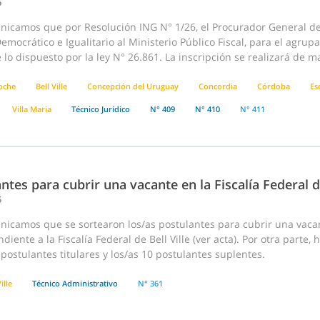
6
nicamos que por Resolución ING N° 1/26, el Procurador General de 
emocrático e Igualitario al Ministerio Público Fiscal, para el agru
lo dispuesto por la ley N° 26.861. La inscripción se realizará de m
loche
Bell Ville
Concepción del Uruguay
Concordia
Córdoba
Es
Villa Maria
Técnico Jurídico
N° 409
N° 410
N° 411
ntes para cubrir una vacante en la Fiscalía Federal de
5
nicamos que se sortearon los/as postulantes para cubrir una vaca
diente a la Fiscalía Federal de Bell Ville (ver acta). Por otra parte
 postulantes titulares y los/as 10 postulantes suplentes.
ille
Técnico Administrativo
N° 361