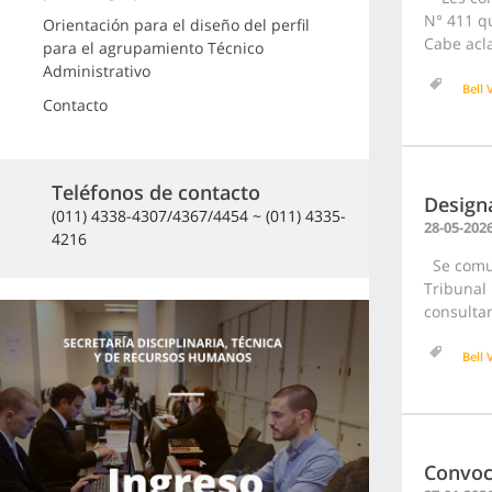
N° 411 qu
Orientación para el diseño del perfil
Cabe acla
para el agrupamiento Técnico
Administrativo
Bell V
Contacto
Teléfonos de contacto
Design
(011) 4338-4307/4367/4454 ~ (011) 4335-
28-05-202
4216
Se comun
Tribunal
consultar
Bell V
Convoc