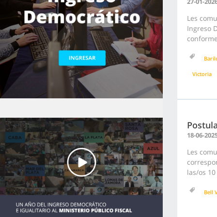
27-01-202
Les comu
Ingreso D
conforme 
Bari
Victoria
Postula
18-06-202
Les comu
correspon
las/os 10
Bell V