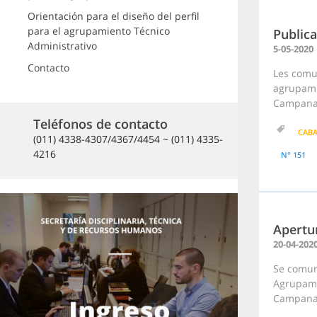
Orientación para el diseño del perfil
para el agrupamiento Técnico
Publica
Administrativo
5-05-2020
Contacto
Les comu
agrupamie
Campana.
Teléfonos de contacto
CAB
(011) 4338-4307/4367/4454 ~ (011) 4335-
4216
N° 151
Apertur
20-04-202
Se comuni
Agrupami
Campana F