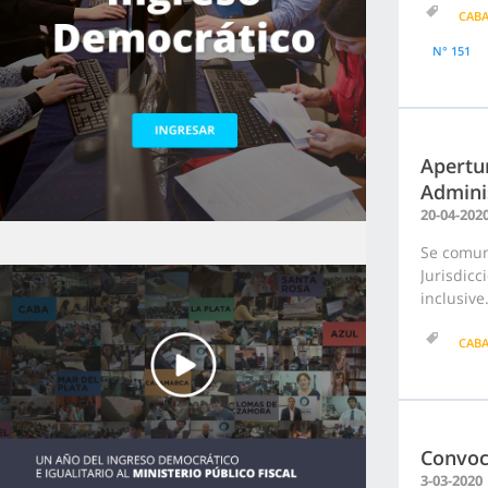
CAB
N° 151
Apertur
Admini
20-04-202
Se comuni
Jurisdicc
inclusive
CAB
Convoc
3-03-2020