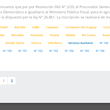
nicamos que por por Resolución ING N° 2/20, el Procurador General
o Democrático e Igualitario al Ministerio Público Fiscal, para el ag
lo dispuesto por la ley N° 26.861. La inscripción se realizará de m
Tandil
Bell Ville
CABA
Campana
Concepción del Uruguay
Conc
lata
Mercedes
Necochea
Paraná
Rafaela
Rio Cuarto
Rosar
Venado Tuerto
Victoria
Villa Maria
Servicios Auxiliares
N° 142
N° 150
N° 151
N° 152
N° 153
N° 154
N° 155
N° 156
1
2