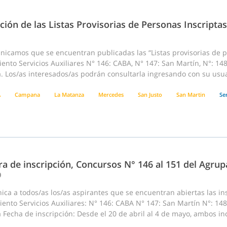
ción de las Listas Provisorias de Personas Inscriptas
nicamos que se encuentran publicadas las “Listas provisorias de p
nto Servicios Auxiliares N° 146: CABA, N° 147: San Martín, N°: 148
 Los/as interesados/as podrán consultarla ingresando con su usuar
A
Campana
La Matanza
Mercedes
San Justo
San Martin
Ser
a de inscripción, Concursos N° 146 al 151 del Agrup
0
ca a todos/as los/as aspirantes que se encuentran abiertas las ins
ento Servicios Auxiliares: N° 146: CABA N° 147: San Martín N°: 14
echa de inscripción: Desde el 20 de abril al 4 de mayo, ambos incl