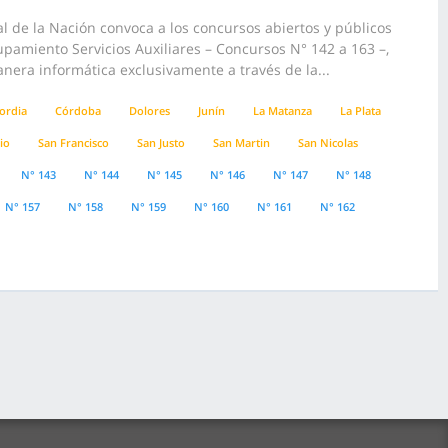
 de la Nación convoca a los concursos abiertos y públicos
rupamiento Servicios Auxiliares – Concursos N° 142 a 163 –,
anera informática exclusivamente a través de la...
ordia
Córdoba
Dolores
Junín
La Matanza
La Plata
io
San Francisco
San Justo
San Martin
San Nicolas
N° 143
N° 144
N° 145
N° 146
N° 147
N° 148
N° 157
N° 158
N° 159
N° 160
N° 161
N° 162