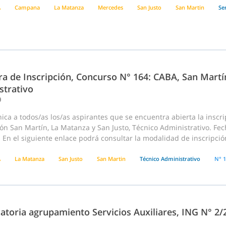
A
Campana
La Matanza
Mercedes
San Justo
San Martin
Ser
a de Inscripción, Concurso N° 164: CABA, San Martín
strativo
0
ca a todos/as los/as aspirantes que se encuentra abierta la inscri
ión San Martín, La Matanza y San Justo, Técnico Administrativo. Fe
. En el siguiente enlace podrá consultar la modalidad de inscripció
A
La Matanza
San Justo
San Martin
Técnico Administrativo
N° 
atoria agrupamiento Servicios Auxiliares, ING N° 2/