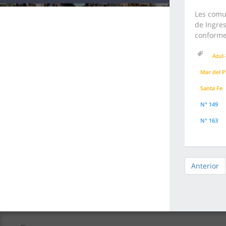
Les comu
de Ingres
conforme 
Azul-
Mar del P
Santa Fe
N° 149
N° 163
Anterior