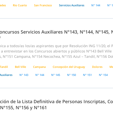
edes
Rio Cuarto
San Francisco
Servicios Auxiliares
N° 144
N° 
oncursos Servicios Auxiliares N°143, N°144, N°145, 
0
ca a todos/as los/as aspirantes que por Resolución ING 11/20, el P
a entrevistar en los Concursos abiertos y públicos Nº143 Bell Ville
, N°151 Campana, N°154 Necochea, N°155 Azul – Tandil, N°156 Dol
Tandil
Bell Ville
Campana
Concepción del Uruguay
Dolores
Me
Auxiliares
N° 143
N° 144
N° 145
N° 150
N° 151
N° 154
ción de la Lista Definitiva de Personas Inscriptas, 
 N°155, N°156 y N°161