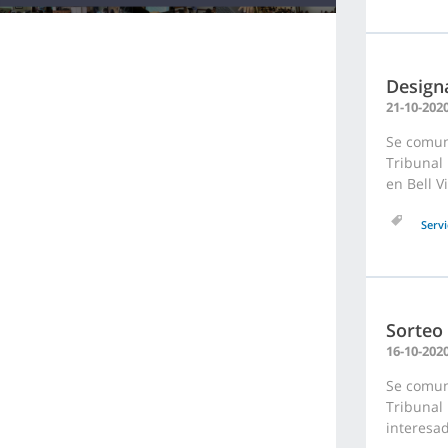
Design
21-10-202
Se comuni
Tribunal 
en Bell V
Servi
Sorteo
16-10-202
Se comuni
Tribunal 
interesad