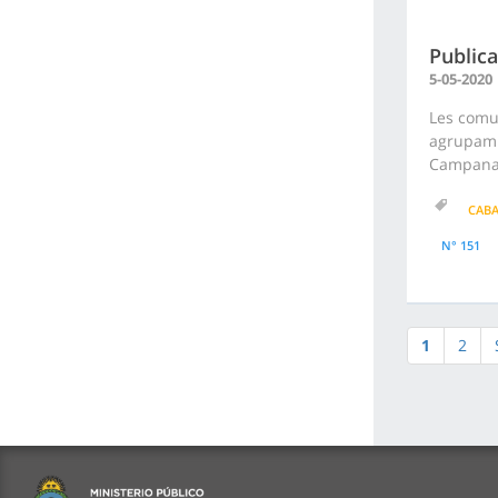
Publica
5-05-2020
Les comu
agrupamie
Campana.
CAB
N° 151
1
2