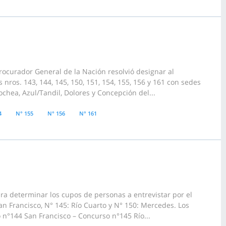
rocurador General de la Nación resolvió designar al
nros. 143, 144, 145, 150, 151, 154, 155, 156 y 161 con sedes
ochea, Azul/Tandil, Dolores y Concepción del...
4
N° 155
N° 156
N° 161
ara determinar los cupos de personas a entrevistar por el
an Francisco, N° 145: Río Cuarto y N° 150: Mercedes. Los
 n°144 San Francisco – Concurso n°145 Río...