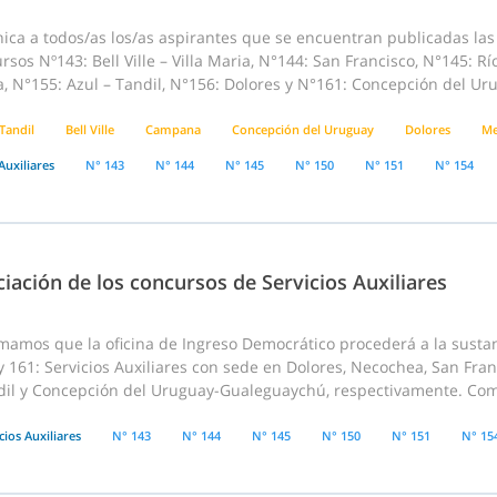
ca a todos/as los/as aspirantes que se encuentran publicadas las “
rsos Nº143: Bell Ville – Villa Maria, N°144: San Francisco, N°145:
, N°155: Azul – Tandil, N°156: Dolores y N°161: Concepción del Ur
Tandil
Bell Ville
Campana
Concepción del Uruguay
Dolores
Me
Auxiliares
N° 143
N° 144
N° 145
N° 150
N° 151
N° 154
iación de los concursos de Servicios Auxiliares
mamos que la oficina de Ingreso Democrático procederá a la sustanc
y 161: Servicios Auxiliares con sede en Dolores, Necochea, San Franc
dil y Concepción del Uruguay-Gualeguaychú, respectivamente. Como
cios Auxiliares
N° 143
N° 144
N° 145
N° 150
N° 151
N° 15