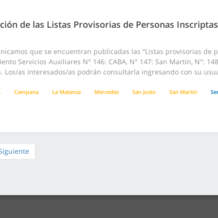
ción de las Listas Provisorias de Personas Inscriptas
nicamos que se encuentran publicadas las “Listas provisorias de p
nto Servicios Auxiliares N° 146: CABA, N° 147: San Martín, N°: 148
 Los/as interesados/as podrán consultarla ingresando con su usuar
A
Campana
La Matanza
Mercedes
San Justo
San Martin
Ser
Siguiente