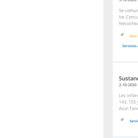
Se comuni
los Concu
Necochea
Azul-
Servicios 
Sustanc
2-10-2020
Les infor
143, 155 
Azul-Tan
Servi