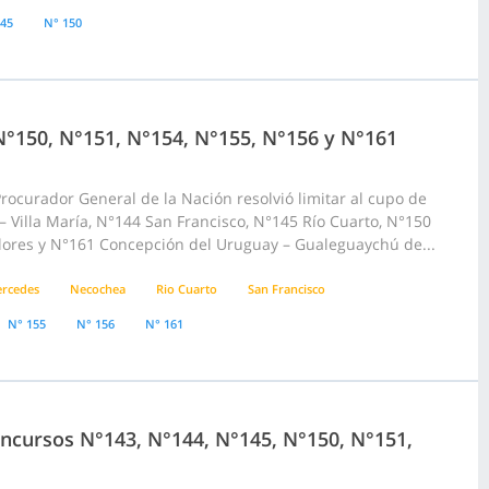
145
N° 150
N°150, N°151, N°154, N°155, N°156 y N°161
rocurador General de la Nación resolvió limitar al cupo de
 – Villa María, N°144 San Francisco, N°145 Río Cuarto, N°150
ores y N°161 Concepción del Uruguay – Gualeguaychú de...
rcedes
Necochea
Rio Cuarto
San Francisco
N° 155
N° 156
N° 161
Concursos N°143, N°144, N°145, N°150, N°151,