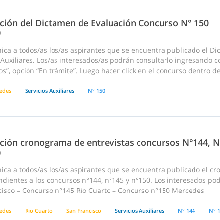
ación del Dictamen de Evaluación Concurso N° 150
0
ica a todos/as los/as aspirantes que se encuentra publicado el Di
 Auxiliares. Los/as interesados/as podrán consultarlo ingresando c
s”, opción “En trámite”. Luego hacer click en el concurso dentro de 
edes
Servicios Auxiliares
N° 150
ación cronograma de entrevistas concursos N°144, N
0
ca a todos/as los/as aspirantes que se encuentra publicado el cro
dientes a los concursos n°144, n°145 y n°150. Los interesados pod
cisco – Concurso n°145 Río Cuarto – Concurso n°150 Mercedes
edes
Rio Cuarto
San Francisco
Servicios Auxiliares
N° 144
N° 