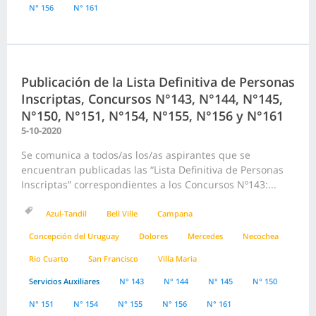
N° 156
N° 161
Publicación de la Lista Definitiva de Personas
Inscriptas, Concursos N°143, N°144, N°145,
N°150, N°151, N°154, N°155, N°156 y N°161
5-10-2020
Se comunica a todos/as los/as aspirantes que se
encuentran publicadas las “Lista Definitiva de Personas
Inscriptas” correspondientes a los Concursos Nº143:...
Azul-Tandil
Bell Ville
Campana
Concepción del Uruguay
Dolores
Mercedes
Necochea
Rio Cuarto
San Francisco
Villa Maria
Servicios Auxiliares
N° 143
N° 144
N° 145
N° 150
N° 151
N° 154
N° 155
N° 156
N° 161