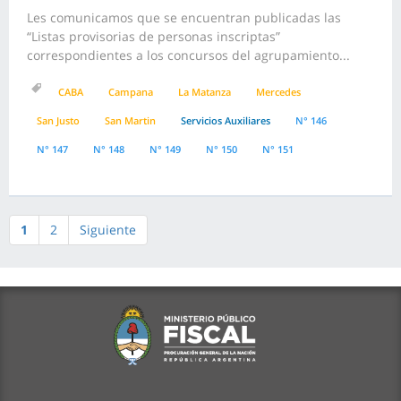
Les comunicamos que se encuentran publicadas las
“Listas provisorias de personas inscriptas”
correspondientes a los concursos del agrupamiento...
CABA
Campana
La Matanza
Mercedes
San Justo
San Martin
Servicios Auxiliares
N° 146
N° 147
N° 148
N° 149
N° 150
N° 151
1
2
Siguiente