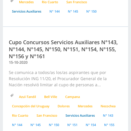
Mercedes
Rio Cuarto
San Francisco
Servicios Auxiliares
N° 144
N° 145
N° 150
Cupo Concursos Servicios Auxiliares N°143,
N°144, N°145, N°150, N°151, N°154, N°155,
N°156 y N°161
15-10-2020
Se comunica a todos/as los/as aspirantes que por
Resolución ING 11/20, el Procurador General de la
Nación resolvió limitar al cupo de personas a...
Azul-Tandil
Bell Ville
Campana
Concepción del Uruguay
Dolores
Mercedes
Necochea
Rio Cuarto
San Francisco
Servicios Auxiliares
N° 143
N° 144
N° 145
N° 150
N° 151
N° 154
N° 155