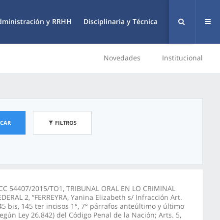
dministración y RRHH
Disciplinaria y Técnica
Novedades
Institucional
SCAR
FILTROS
CC 54407/2015/TO1, TRIBUNAL ORAL EN LO CRIMINAL
EDERAL 2, “FERREYRA, Yanina Elizabeth s/ Infracción Art.
45 bis, 145 ter incisos 1°, 7° párrafos anteúltimo y último
según Ley 26.842) del Código Penal de la Nación; Arts. 5,