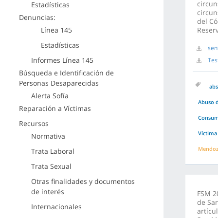
circun
Estadísticas
circun
Denuncias:
del Có
Línea 145
Reserv
Estadísticas
sen
Informes Línea 145
Tes
Búsqueda e Identificación de
Personas Desaparecidas
abs
Alerta Sofía
Abuso d
Reparación a Víctimas
Consuma
Recursos
Víctima
Normativa
Mendo
Trata Laboral
Trata Sexual
Otras finalidades y documentos
de interés
FSM 20
de San
Internacionales
artícu