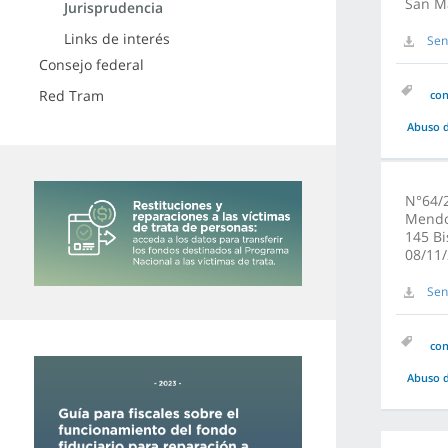
San M
Jurisprudencia
Links de interés
Sen
Consejo federal
Red Tram
co
Abuso d
N°64/2
Mendoz
145 Bi
08/11
Sen
co
Abuso d