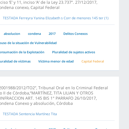
nciso ‘E’ y 11, inciso ‘A’ de la Ley 23.737”. 27/12/2017,
ondena conexo, Capital Federal
TESTADA Ferreyra Yanina Elizabeth s Corr de menores 145 ter (1)
absolucion
condena
2017
Delitos Conexos
buso de la situación de Vulnerabilidad
onsumación de la Explotación
Pluralidad de sujetos activos
luralidad de víctimas
Víctima menor de edad
Capital Federal
2001988/2012/TO2”, Tribunal Oral en lo Criminal Federal
o II de Córdoba,“MARTÍNEZ, TITA LILIAN Y OTROS
/INFRACCION ART. 145 BIS 1° PARRAFO 26/10/2017,
ondena Conexo y absolución, Córdoba
TESTADA Sentencia Martínez Tita