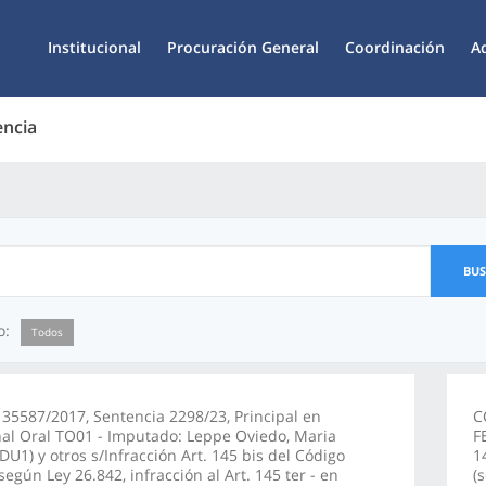
Institucional
Procuración General
Coordinación
A
encia
BU
o:
Todos
 35587/2017, Sentencia 2298/23, Principal en
C
al Oral TO01 - Imputado: Leppe Oviedo, Maria
F
(DU1) y otros s/Infracción Art. 145 bis del Código
1
según Ley 26.842, infracción al Art. 145 ter - en
(