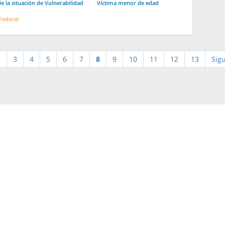
e la situación de Vulnerabilidad
Víctima menor de edad
 Federal
r
3
4
5
6
7
8
9
10
11
12
13
Sig