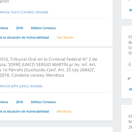
artín
A
tencia Surco Condori, testada
ndena
2018
Delitos Conexos
F
e la situación de Vulnerabilidad
San Martín
B
O
0
016, Tribunal Oral en lo Criminal Federal N° 2 de
a, “JOFRÉ JUNCO SERGIO MARTÍN p/ Av. Inf. Art.
s 1o Párrafo (Sustituido Conf. Art. 25 Ley 26842)”,
/2018, Condena conexo, Mendoza
tencia Jofre Junco, testada
A
ndena
2018
Delitos Conexos
e la situación de Vulnerabilidad
Mendoza
F
N
2