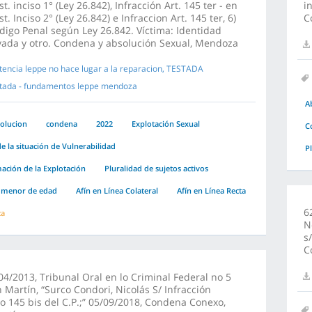
st. inciso 1° (Ley 26.842), Infracción Art. 145 ter - en
i
st. Inciso 2° (Ley 26.842) e Infraccion Art. 145 ter, 6)
C
digo Penal según Ley 26.842. Víctima: Identidad
ada y otro. Condena y absolución Sexual, Mendoza
tencia leppe no hace lugar a la reparacion, TESTADA
tada - fundamentos leppe mendoza
A
olucion
condena
2022
Explotación Sexual
C
e la situación de Vulnerabilidad
P
ción de la Explotación
Pluralidad de sujetos activos
 menor de edad
Afín en Línea Colateral
Afín en Línea Recta
6
za
N
s
C
4/2013, Tribunal Oral en lo Criminal Federal no 5
 Martín, “Surco Condori, Nicolás S/ Infracción
lo 145 bis del C.P.;” 05/09/2018, Condena Conexo,