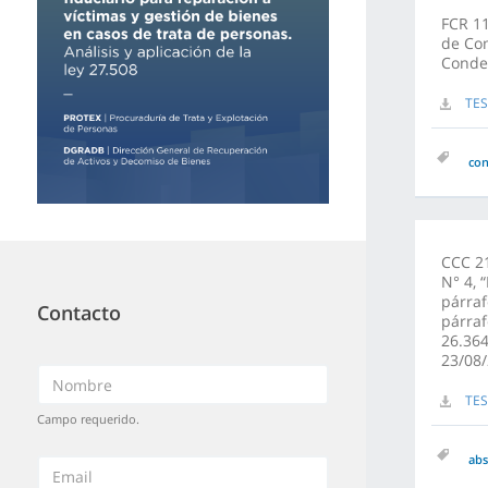
FCR 11
de Com
Conde
TES
co
CCC 21
N° 4, 
párraf
Contacto
párraf
26.364
23/08/
TES
Campo requerido.
abs