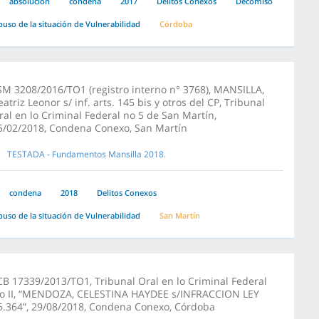
absolucion
condena
2017
Delitos Conexos
Decomiso
buso de la situación de Vulnerabilidad
Córdoba
SM 3208/2016/TO1 (registro interno n° 3768), MANSILLA,
eatriz Leonor s/ inf. arts. 145 bis y otros del CP, Tribunal
ral en lo Criminal Federal no 5 de San Martín,
5/02/2018, Condena Conexo, San Martín
TESTADA - Fundamentos Mansilla 2018.
condena
2018
Delitos Conexos
buso de la situación de Vulnerabilidad
San Martín
CB 17339/2013/TO1, Tribunal Oral en lo Criminal Federal
o II, “MENDOZA, CELESTINA HAYDEE s/INFRACCION LEY
6.364”, 29/08/2018, Condena Conexo, Córdoba