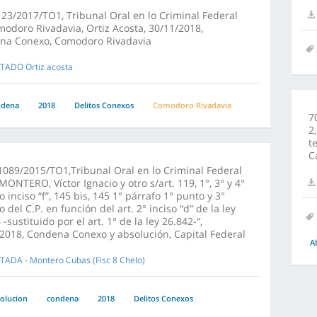
23/2017/TO1, Tribunal Oral en lo Criminal Federal
odoro Rivadavia, Ortiz Acosta, 30/11/2018,
na Conexo, Comodoro Rivadavia
TADO Ortiz acosta
ndena
2018
Delitos Conexos
Comodoro Rivadavia
7
2
t
C
089/2015/TO1,Tribunal Oral en lo Criminal Federal
“MONTERO, Víctor Ignacio y otro s/art. 119, 1°, 3° y 4°
o inciso “f”, 145 bis, 145 1° párrafo 1° punto y 3°
o del C.P. en función del art. 2° inciso “d” de la ley
 -sustituido por el art. 1° de la ley 26.842-“,
2018, Condena Conexo y absolución, Capital Federal
A
TADA - Montero Cubas (Fisc 8 Chelo)
olucion
condena
2018
Delitos Conexos