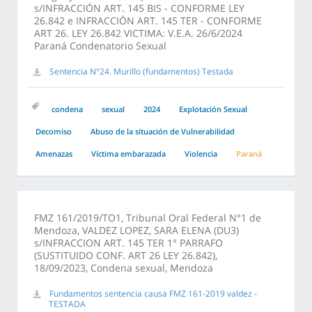
s/INFRACCIÓN ART. 145 BIS - CONFORME LEY
26.842 e INFRACCIÓN ART. 145 TER - CONFORME
ART 26. LEY 26.842 VICTIMA: V.E.A. 26/6/2024
Paraná Condenatorio Sexual
Sentencia N°24. Murillo (fundamentos) Testada
condena
sexual
2024
Explotación Sexual
Decomiso
Abuso de la situación de Vulnerabilidad
Amenazas
Víctima embarazada
Violencia
Paraná
FMZ 161/2019/TO1, Tribunal Oral Federal N°1 de
Mendoza, VALDEZ LOPEZ, SARA ELENA (DU3)
s/INFRACCION ART. 145 TER 1° PARRAFO
(SUSTITUIDO CONF. ART 26 LEY 26.842),
18/09/2023, Condena sexual, Mendoza
Fundamentos sentencia causa FMZ 161-2019 valdez -
TESTADA