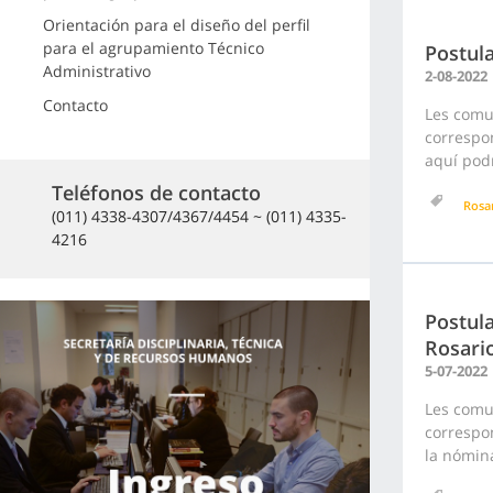
Orientación para el diseño del perfil
para el agrupamiento Técnico
Postula
Administrativo
2-08-2022
Contacto
Les comu
correspon
aquí podr
Teléfonos de contacto
Rosa
(011) 4338-4307/4367/4454 ~ (011) 4335-
4216
Postula
Rosari
5-07-2022
Les comu
correspon
la nómina