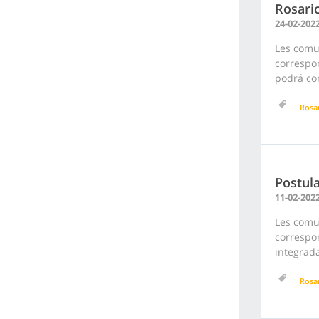
Rosari
24-02-202
Les comu
correspon
podrá con
Rosa
Postula
11-02-202
Les comu
correspon
integrada
Rosa