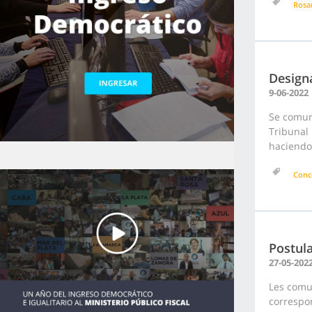
Rosa
Design
9-06-2022
Se comuni
Tribunal 
haciendo 
Conc
Postula
27-05-202
Les comu
correspon