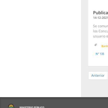
Publica
14-12-202
Se comuni
los Concu
usuario e
Bari
N° 135
Anterior