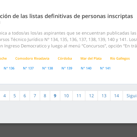
ción de las listas definitivas de personas inscriptas
1
ca a todos/as los/as aspirantes que se encuentran publicadas las l
rsos Técnico Jurídico Nº 134, 135, 136, 137, 138, 139, 140 y 141. L
n Ingreso Democratico y luego al menú “Concursos”, opción “En trá
loche
Comodoro Rivadavia
Córdoba
Mar del Plata
Río Gallegos
N° 136
N° 137
N° 138
N° 139
N° 140
N° 141
4
5
6
7
8
9
10
11
12
13
14
Sigu