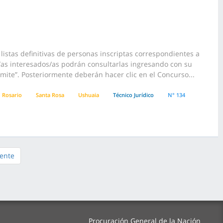
istas definitivas de personas inscriptas correspondientes a
os/as interesados/as podrán consultarlas ingresando con su
mite”. Posteriormente deberán hacer clic en el Concurso...
Rosario
Santa Rosa
Ushuaia
Técnico Jurídico
N° 134
iente
Procuración General de la Nación