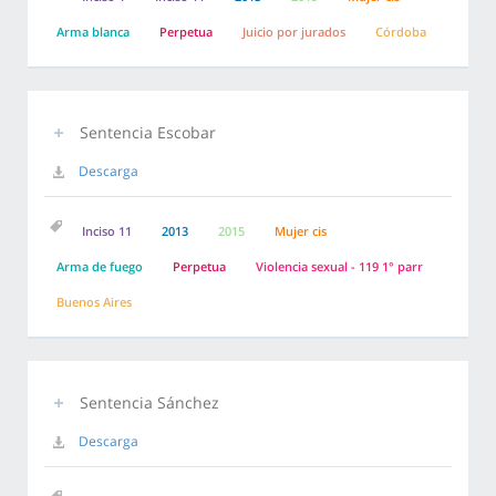
Arma blanca
Perpetua
Juicio por jurados
Córdoba
Sentencia Escobar
Descarga
Inciso 11
2013
2015
Mujer cis
Arma de fuego
Perpetua
Violencia sexual - 119 1° parr
Buenos Aires
Sentencia Sánchez
Descarga