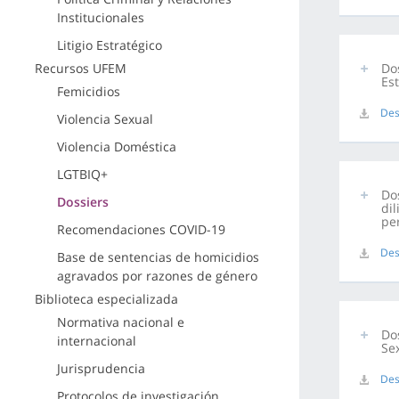
Institucionales
Litigio Estratégico
Recursos UFEM
Do
Es
Femicidios
Des
Violencia Sexual
Violencia Doméstica
LGTBIQ+
Do
Dossiers
dil
pe
Recomendaciones COVID-19
Des
Base de sentencias de homicidios
agravados por razones de género
Biblioteca especializada
Normativa nacional e
Dos
internacional
Sex
Jurisprudencia
Des
Protocolos de investigación