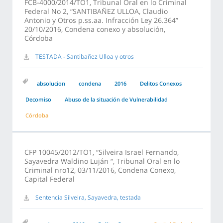
FCB-4000/2014/TO1, Tribunal Oral en lo Criminal
Federal No 2, “SANTIBAÑEZ ULLOA, Claudio
Antonio y Otros p.ss.aa. Infracción Ley 26.364”
20/10/2016, Condena conexo y absolución,
Córdoba
TESTADA - Santibañez Ulloa y otros
absolucion
condena
2016
Delitos Conexos
Decomiso
Abuso de la situación de Vulnerabilidad
Córdoba
CFP 10045/2012/TO1, “Silveira Israel Fernando,
Sayavedra Waldino Luján “, Tribunal Oral en lo
Criminal nro12, 03/11/2016, Condena Conexo,
Capital Federal
Sentencia Silveira, Sayavedra, testada