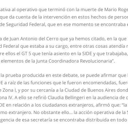
ativa al operativo que terminó con la muerte de Mario Roger 
 que da cuenta de la intervención en estos hechos de pers
 de Seguridad Federal, que en ese momento se encontraba e
 de Juan Antonio del Cerro que ya hemos citado, en la que r
d Federal que estaba a su cargo, entre otras cosas atendía
e ellos el GT 5 que tenía asiento en la SIDE y que trabajaba,
 elementos de la Junta Coordinadora Revolucionaria”.
e la prueba producida en este debate, se puede afirmar que
DE a raíz de las funciones que le fueron encomendadas, fue
e Zona I, y por su cercanía a la Ciudad de Buenos Aires don
 IV. A ello se refirió Claudia Bellingeri en la audiencia de 
SIDE en relación a los ciudadanos extranjeros, afirmó que: “
omo extranjero. No obstante ello... la acción operativa de la 
igencia de esa secretaría se encontraba distribuida en todo