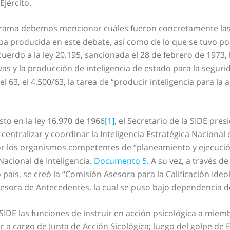
jército.
orama debemos mencionar cuáles fueron concretamente las 
ueba producida en este debate, así como de lo que se tuvo p
erdo a la ley 20.195, sancionada el 28 de febrero de 1973, 
vas y la producción de inteligencia de estado para la seguri
63, el 4.500/63, la tarea de “producir inteligencia para la a
sto en la ley 16.970 de 1966
[1]
, el Secretario de la SIDE pres
 centralizar y coordinar la Inteligencia Estratégica Nacional
por los organismos competentes de “planeamiento y ejecució
Nacional de Inteligencia.
Documento 5
. A su vez, a través d
aís, se creó la “Comisión Asesora para la Calificación Ideol
esora de Antecedentes, la cual se puso bajo dependencia de
 SIDE las funciones de instruir en acción psicológica a miem
ar a cargo de Junta de Acción Sicológica; luego del golpe de 