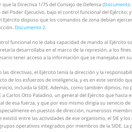
que la Directiva 1/75 del Consejo de Defensa (
Documento 
l Poder Ejecutivo, bajo el control funcional del Ejército; y
 Ejército dispuso que los comandos de zona debían ejercer 
icción.
Documento 2
.
rol funcional no le daba capacidad de mando al Ejército sob
cretaría desarrollaba en el marco de la represión, a los fine
esario tener acceso a la información que se manejaba en su
las directivas, el Ejército tenía la dirección y la responsab
o de los esfuerzos de inteligencia, y es en este sentido que
vicio, incluida la SIDE. Además, como también dijimos, no 
 a Carlos Otto Paladino, un general del Ejército que hasta e
l de esa fuerza, y que por eso mismo dirigía su servicio de i
n, especialmente en puestos de dirección, numerosos miembros
existió entre las actividades de ese organismo, el SIE y los 
 grupos operativos integrados por miembros de la SIDE. La 