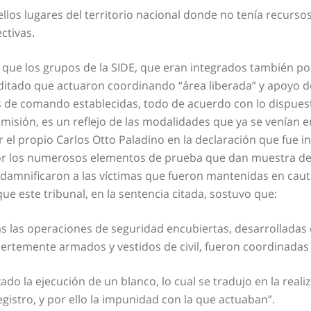
los lugares del territorio nacional donde no tenía recursos
ctivas.
os que los grupos de la SIDE, que eran integrados también p
editado que actuaron coordinando “área liberada” y apoyo de 
nas de comando establecidas, todo de acuerdo con lo dispue
e emisión, es un reflejo de las modalidades que ya se venían
 el propio Carlos Otto Paladino en la declaración que fue 
or los numerosos elementos de prueba que dan muestra de e
mnificaron a las víctimas que fueron mantenidas en cauti
ue este tribunal, en la sentencia citada, sostuvo que:
as las operaciones de seguridad encubiertas, desarrolladas
uertemente armados y vestidos de civil, fueron coordinadas
izado la ejecución de un blanco, lo cual se tradujo en la rea
gistro, y por ello la impunidad con la que actuaban”.