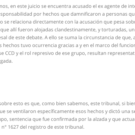
s, en este juicio se encuentra acusado el ex agente de in
e responsabilidad por hechos que damnificaron a personas q
ido se relaciona directamente con la acusación que pesa sob
orque allí fueron alojadas clandestinamente, y torturadas, u
sal de este debate. A ello se suma la circunstancia de que,
hechos tuvo ocurrencia gracias a y en el marco del funci
se CCD y el rol represivo de ese grupo, resultan representa
zgada.
obre esto es que, como bien sabemos, este tribunal, si bi
l que se ventilaron específicamente esos hechos y dictó una
po, sentencia que fue confirmada por la alzada y que actu
n° 1627 del registro de este tribunal.