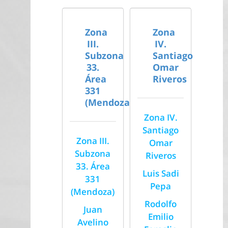
Zona
Zona
III.
IV.
Subzona
Santiago
33.
Omar
Área
Riveros
331
(Mendoza)
Zona IV.
Santiago
Zona III.
Omar
Subzona
Riveros
33. Área
Luis Sadi
331
Pepa
(Mendoza)
Rodolfo
Juan
Emilio
Avelino