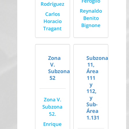
Feroglio
Rodríguez
Reynaldo
Carlos
Benito
Horacio
Bignone
Tragant
Zona
Subzona
V.
11,
Subzona
Área
52
111
y
112,
y
Zona V.
Sub-
Subzona
Área
52.
1.131
Enrique