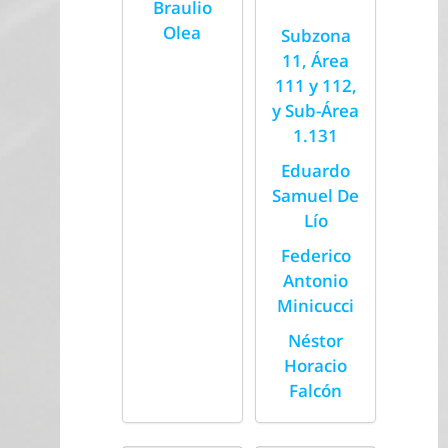
Braulio
Olea
Subzona
11, Área
111 y 112,
y Sub-Área
1.131
Eduardo
Samuel De
Lío
Federico
Antonio
Minicucci
Néstor
Horacio
Falcón