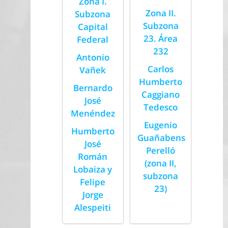
Zona I.
Zona II.
Subzona
Subzona
Capital
23. Área
Federal
232
Antonio
Carlos
Vañek
Humberto
Bernardo
Caggiano
José
Tedesco
Menéndez
Eugenio
Humberto
Guañabens
José
Perelló
Román
(zona II,
Lobaiza y
subzona
Felipe
23)
Jorge
Alespeiti