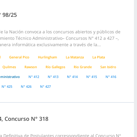
° 98/25
 la Nación convoca a los concursos abiertos y públicos de
pamiento Técnico Administrativo– Concursos N° 412 a 427 –,
anera informática exclusivamente a través de la...
l
General Pico
Hurlingham
La Matanza
La Plata
Quilmes
Rawson
Río Gallegos
Rio Grande
San Isidro
ministrativo
N° 412
N° 413
N° 414
N° 415
N° 416
N° 425
N° 426
N° 427
24, Concurso N° 318
a Definitiva de Postulantes correspondiente al Concurso Nº