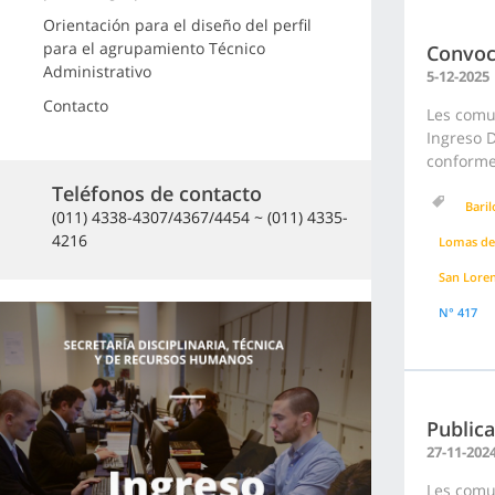
Orientación para el diseño del perfil
para el agrupamiento Técnico
Convoc
Administrativo
5-12-2025
Contacto
Les comu
Ingreso D
conforme 
Teléfonos de contacto
Bari
(011) 4338-4307/4367/4454 ~ (011) 4335-
4216
Lomas de
San Lore
N° 417
Publica
27-11-202
Les comun