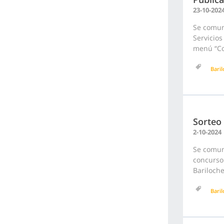
23-10-202
Se comun
Servicios
menú “Con
Bari
Sorteo
2-10-2024
Se comuni
concurso 
Bariloch
Bari