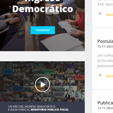
318: Serv
Bari
Postula
15-11-202
Les comu
la Fiscal
postulan
Bari
Publica
12-11-202