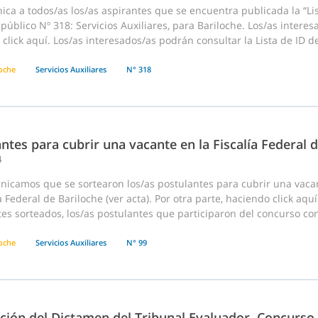
ca a todos/as los/as aspirantes que se encuentra publicada la “Lis
 público Nº 318: Servicios Auxiliares, para Bariloche. Los/as interes
click aquí. Los/as interesados/as podrán consultar la Lista de ID d
loche
Servicios Auxiliares
N° 318
ntes para cubrir una vacante en la Fiscalía Federal 
4
nicamos que se sortearon los/as postulantes para cubrir una vacan
ía Federal de Bariloche (ver acta). Por otra parte, haciendo click aq
tes sorteados, los/as postulantes que participaron del concurso co
loche
Servicios Auxiliares
N° 99
ación del Dictamen del Tribunal Evaluador, Concurso