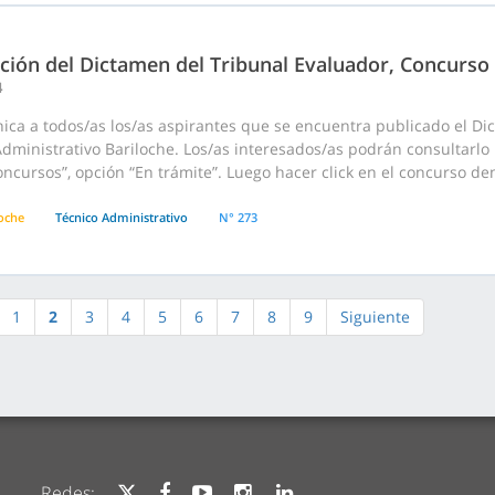
ación del Dictamen del Tribunal Evaluador, Concurso
4
ica a todos/as los/as aspirantes que se encuentra publicado el D
dministrativo Bariloche. Los/as interesados/as podrán consultarlo 
cursos”, opción “En trámite”. Luego hacer click en el concurso dentr
loche
Técnico Administrativo
N° 273
1
2
3
4
5
6
7
8
9
Siguiente
Redes: