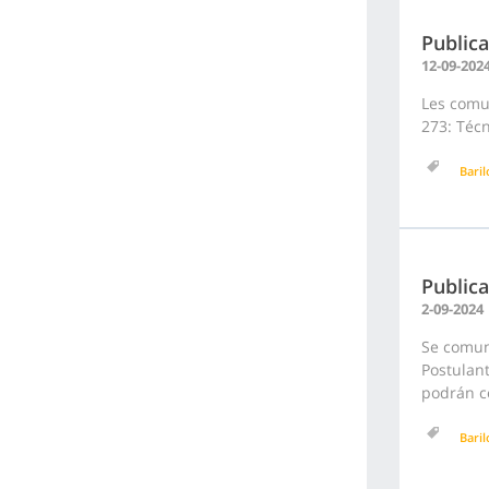
Publica
12-09-202
Les comun
273: Técn
Bari
Publica
2-09-2024
Se comuni
Postulant
podrán co
Bari