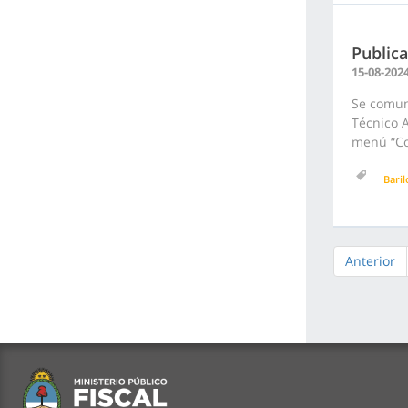
Public
15-08-202
Se comun
Técnico A
menú “Con
Bari
Anterior