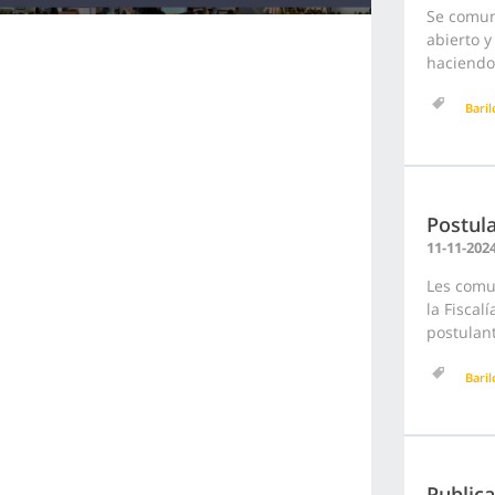
Se comuni
abierto y
haciendo 
Bari
Postula
11-11-202
Les comu
la Fiscal
postulan
Bari
Public