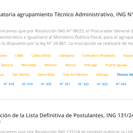
atoria agrupamiento Técnico Administrativo, ING N
nicamos que por Resolución ING N° 98/25, el Procurador General de
emocrático e Igualitario al Ministerio Público Fiscal, para el agru
lo dispuesto por la ley N° 26.861. La inscripción se realizará de m
loche
CABA
Caleta Olivia
Campana
Comodoro Rivadavia
Esque
 Zamora
Mercedes
Moreno
Moron
Pehuajó
Puerto Iguazú
nzo
San Martin
Santa Rosa
Tres de Febrero
Ushuaia
Técnico Ad
N° 418
N° 419
N° 420
N° 421
N° 422
N° 423
N° 424
ción de la Lista Definitiva de Postulantes, ING 131/
4
icamos que por Resolución ING 131/24 se resolvió publicar la List