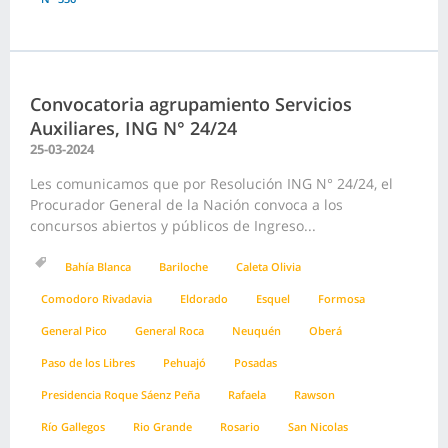
Convocatoria agrupamiento Servicios
Auxiliares, ING N° 24/24
25-03-2024
Les comunicamos que por Resolución ING N° 24/24, el
Procurador General de la Nación convoca a los
concursos abiertos y públicos de Ingreso...
Bahía Blanca
Bariloche
Caleta Olivia
Comodoro Rivadavia
Eldorado
Esquel
Formosa
General Pico
General Roca
Neuquén
Oberá
Paso de los Libres
Pehuajó
Posadas
Presidencia Roque Sáenz Peña
Rafaela
Rawson
Río Gallegos
Rio Grande
Rosario
San Nicolas