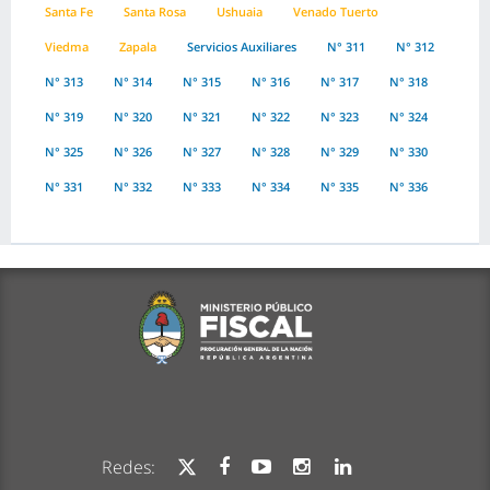
Santa Fe
Santa Rosa
Ushuaia
Venado Tuerto
Viedma
Zapala
Servicios Auxiliares
N° 311
N° 312
N° 313
N° 314
N° 315
N° 316
N° 317
N° 318
N° 319
N° 320
N° 321
N° 322
N° 323
N° 324
N° 325
N° 326
N° 327
N° 328
N° 329
N° 330
N° 331
N° 332
N° 333
N° 334
N° 335
N° 336
Redes: