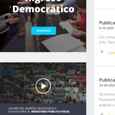
Publica
8-10-2024
Les comun
276: Técn
Calet
Publica
20-09-202
Se comuni
Postulant
podrán co