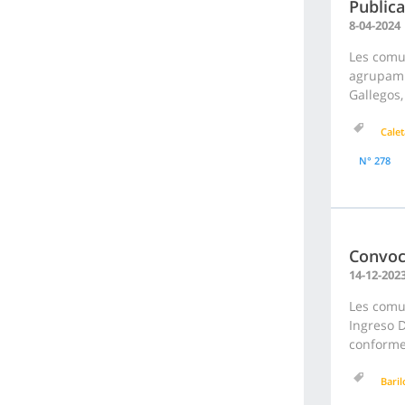
Publica
8-04-2024
Les comu
agrupami
Gallegos,
Calet
N° 278
Convoc
14-12-202
Les comu
Ingreso D
conforme 
Bari