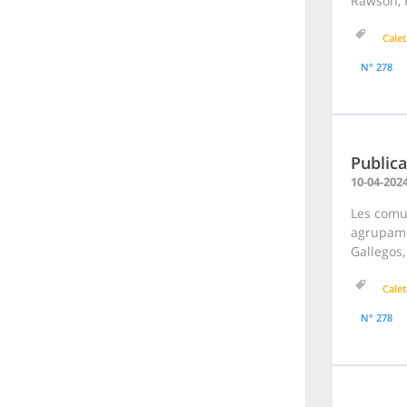
Rawson, R
Calet
N° 278
Publica
10-04-202
Les comun
agrupami
Gallegos,
Calet
N° 278