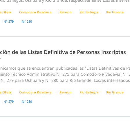
ío Gallegos, Ushuaia y Río Grande, respectivamente Los/as intere
a Olivia
Comodoro Rivadavia
Rawson
Río Gallegos
Rio Grande
N° 279
N° 280
ción de las Listas Definitiva de Personas Inscriptas
4
icamos que se encuentran publicadas las “Listas Definitivas de Pe
ento Técnico Administrativo N° 275 para Comodoro Rivadavia, N° 27
 N° 279 para Ushuaia y N° 280 para Rio Grande. Los/as interesados
a Olivia
Comodoro Rivadavia
Rawson
Río Gallegos
Rio Grande
N° 279
N° 280