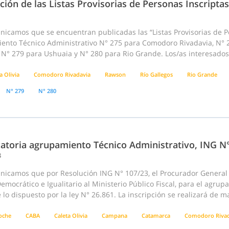
ción de las Listas Provisorias de Personas Inscriptas
nicamos que se encuentran publicadas las “Listas Provisorias de P
ento Técnico Administrativo N° 275 para Comodoro Rivadavia, N° 27
 N° 279 para Ushuaia y N° 280 para Rio Grande. Los/as interesados
a Olivia
Comodoro Rivadavia
Rawson
Río Gallegos
Rio Grande
N° 279
N° 280
atoria agrupamiento Técnico Administrativo, ING N
3
nicamos que por Resolución ING N° 107/23, el Procurador General d
emocrático e Igualitario al Ministerio Público Fiscal, para el agru
lo dispuesto por la ley N° 26.861. La inscripción se realizará de m
loche
CABA
Caleta Olivia
Campana
Catamarca
Comodoro Rivad