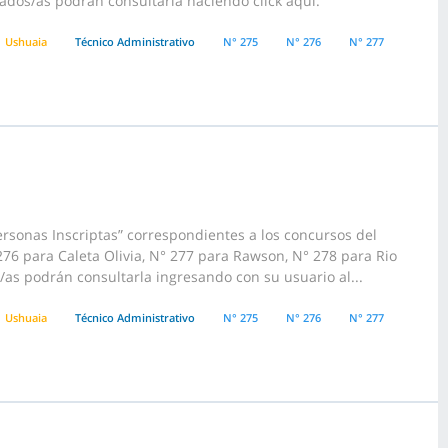
sados/as podrán consultarla haciendo click aquí.
Ushuaia
Técnico Administrativo
N° 275
N° 276
N° 277
rsonas Inscriptas” correspondientes a los concursos del
6 para Caleta Olivia, N° 277 para Rawson, N° 278 para Rio
/as podrán consultarla ingresando con su usuario al...
Ushuaia
Técnico Administrativo
N° 275
N° 276
N° 277