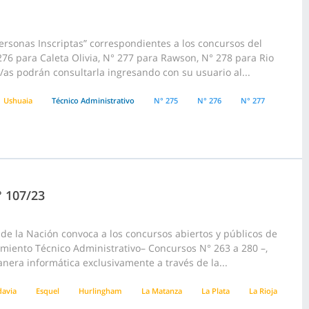
ersonas Inscriptas” correspondientes a los concursos del
6 para Caleta Olivia, N° 277 para Rawson, N° 278 para Rio
/as podrán consultarla ingresando con su usuario al...
Ushuaia
Técnico Administrativo
N° 275
N° 276
N° 277
° 107/23
e la Nación convoca a los concursos abiertos y públicos de
pamiento Técnico Administrativo– Concursos N° 263 a 280 –,
anera informática exclusivamente a través de la...
avia
Esquel
Hurlingham
La Matanza
La Plata
La Rioja