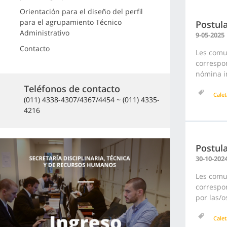
Orientación para el diseño del perfil
para el agrupamiento Técnico
Postula
Administrativo
9-05-2025
Contacto
Les comu
correspon
nómina in
Teléfonos de contacto
Calet
(011) 4338-4307/4367/4454 ~ (011) 4335-
4216
Postula
30-10-202
Les comu
correspon
por las/o
Calet