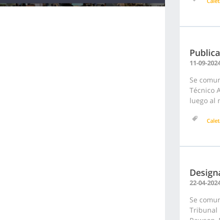
Calet
Public
11-09-202
Se comun
Técnico A
luego al 
Calet
Designa
22-04-202
Se comuni
Tribunal 