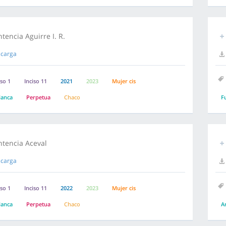
tencia Aguirre I. R.
carga
iso 1
Inciso 11
2021
2023
Mujer cis
lanca
Perpetua
Chaco
F
ntencia Aceval
carga
iso 1
Inciso 11
2022
2023
Mujer cis
lanca
Perpetua
Chaco
A