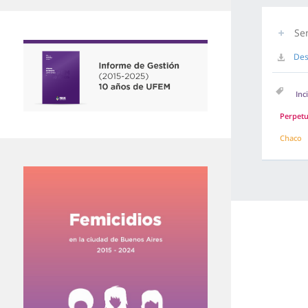
Se
Des
Inc
Perpet
Chaco