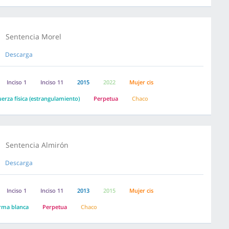
Sentencia Morel
Descarga
Inciso 1
Inciso 11
2015
2022
Mujer cis
uerza física (estrangulamiento)
Perpetua
Chaco
Sentencia Almirón
Descarga
Inciso 1
Inciso 11
2013
2015
Mujer cis
rma blanca
Perpetua
Chaco