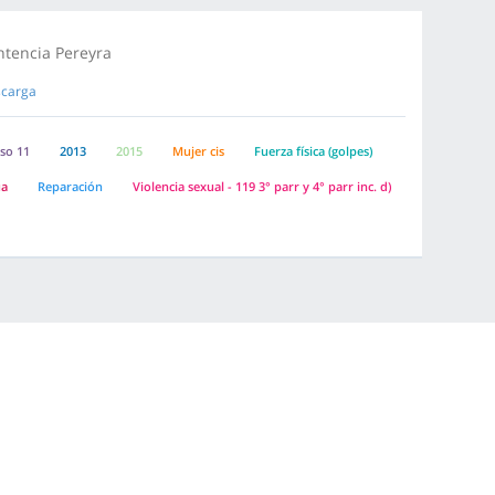
ntencia Pereyra
carga
iso 11
2013
2015
Mujer cis
Fuerza física (golpes)
ua
Reparación
Violencia sexual - 119 3° parr y 4° parr inc. d)