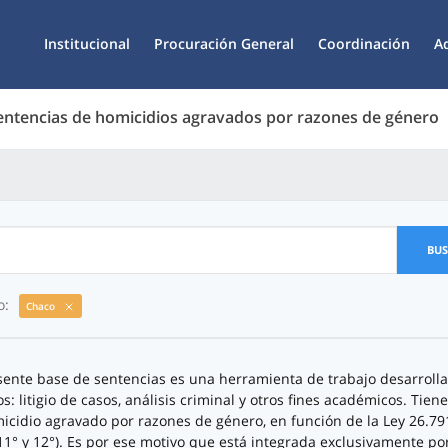
Institucional
Procuración General
Coordinación
A
entencias de homicidios agravados por razones de género
BU
o:
Chaco
sente base de sentencias es una herramienta de trabajo desarrollad
s: litigio de casos, análisis criminal y otros fines académicos. Tie
icidio agravado por razones de género, en función de la Ley 26.791,
, 11° y 12°). Es por ese motivo que está integrada exclusivamente po