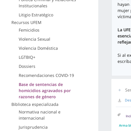
hayan 
Institucionales
mujer 
Litigio Estratégico
víctim
Recursos UFEM
La UFE
Femicidios
esenci
Violencia Sexual
refleja
Violencia Doméstica
Si al 
LGTBIQ+
escríb
Dossiers
Recomendaciones COVID-19
Base de sentencias de
Se
homicidios agravados por
razones de género
Des
Biblioteca especializada
Normativa nacional e
Inc
internacional
Arma b
Jurisprudencia