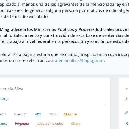
aplicado al menos una de las agravantes de la mencionada ley en 
por razones de género o alguna persona por motivos de odio al géne
as de femicidio vinculado.
M agradece a los Ministerios Públicos y Poderes Judiciales provi
al al fortalecimiento y construcción de esta base de sentencias d
r el trabajo a nivel federal en la persecución y sanción de estos de
explorar ésta página estima que se omitió jurisprudencia cuya incorp
anos un correo electrónico a
ufemanalisis@mpf.gov.ar
.
ntencia Silva
carga
iso 1
Inciso 11
2022
2022
Mujer cis
lanca
Perpetua
Juicio por jurados
Chaco
O