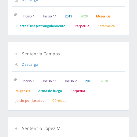
Inciso 1
Inciso 11
2019
2020
Mujer cis
Fuerza física (estrangulamiento)
Perpetua
Catamarca
Sentencia Campos
Descarga
Inciso 1
Inciso 11
Inciso 2
2018
2020
Mujer cis
Arma de fuego
Perpetua
Juicio por jurados
Córdoba
Sentencia López M.