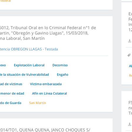
 Federal
E
F
I
012, Tribunal Oral en lo Criminal Federal n°1 de
1
rtin, "Obregón y Gavino Llagas", 15/03/2018,
na Laboral, San Martín
tencia OBREGON LLAGAS - Testada
nexo
Explotación Laboral
Decomiso
A
e la situación de Vulnerabilidad
Engaño
R
dad de víctimas
Víctima embarazada
 menor de edad
Afín en Línea Colateral
F
ado de Guarda
San Martín
n
T
2014/TO1, QUENA QUENA, JANCO CHOQUES S/