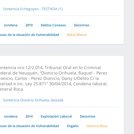
Sentencia Echegoyen - TESTADA (1)
condena
2019
Delitos Conexos
Decomiso
buso de la situación de Vulnerabilidad
Bahía Blanca
entencia nro 12/2.014, Tribunal Oral en lo Criminal
ederal de Neuquén, “Dionicio Orihuela, Raquel - Perez
ionicio, Carlos - Perez Dionicio, Daisy s/Delito C/ la
ibertad e inc. Ley 25.871” 30/04/2014, Condena laboral,
eneral Roca
Sentencia Dionicio Orihuela, testada
condena
2014
Explotación Laboral
Decomiso
buso de la situación de Vulnerabilidad
Engaño
General Roca