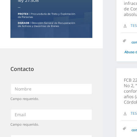
infrac
de Com
absol
TES
co
Abuso d
Contacto
FCB 22
No 2, 
confor
años (
Campo requerido.
Córdo
TES
Campo requerido.
co