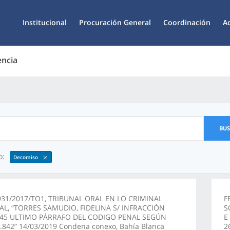
Institucional
Procuración General
Coordinación
A
encia
BU
o:
Decomiso
931/2017/TO1, TRIBUNAL ORAL EN LO CRIMINAL
F
AL, “TORRES SAMUDIO, FIDELINA S/ INFRACCIÓN
S
145 ULTIMO PÁRRAFO DEL CODIGO PENAL SEGÚN
E
.842” 14/03/2019 Condena conexo, Bahía Blanca
2