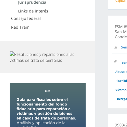
Capital
Jurisprudencia
Links de interés
Consejo federal
FSM 65
Red Tram
San Ma
Conde
Sen
co
Abuso d
Plurali
Víctima
Encarg
9903/