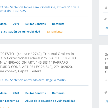
TADA - Sentencia torres samudio fidelina, explotación de la
stitución - TESTADA
ndena
2019
Delitos Conexos
Decomiso
A
e la situación de Vulnerabilidad
Bahía Blanca
2017/TO1 (causa n° 2742), Tribunal Oral en lo
S
al y Correccional Federal nro. 5,ARCE, ROGELIO
F
N s/INFRACCION ART. 145 BIS 1° PARRAFO
D
TUIDO CONF. ART 25 LEY 26.842), 27/10/2020,
l
a conexo, Capital Federal
G
TADA - Sentencia abreviado Arce, Rogelio Martin
ndena
2020
Delitos Conexos
Decomiso
ción Económica
Abuso de la situación de Vulnerabilidad
A