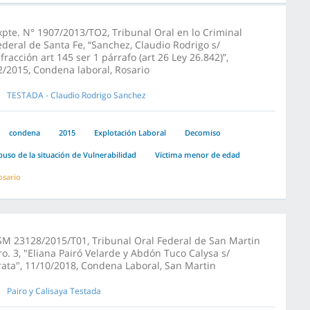
xpte. N° 1907/2013/TO2, Tribunal Oral en lo Criminal
ederal de Santa Fe, “Sanchez, Claudio Rodrigo s/
nfracción art 145 ser 1 párrafo (art 26 Ley 26.842)”,
2/2015, Condena laboral, Rosario
TESTADA - Claudio Rodrigo Sanchez
condena
2015
Explotación Laboral
Decomiso
buso de la situación de Vulnerabilidad
Víctima menor de edad
osario
SM 23128/2015/T01, Tribunal Oral Federal de San Martin
ro. 3, "Eliana Pairó Velarde y Abdón Tuco Calysa s/
rata", 11/10/2018, Condena Laboral, San Martin
Pairo y Calisaya Testada