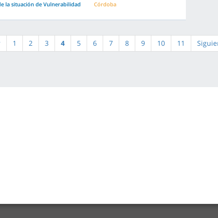
e la situación de Vulnerabilidad
Córdoba
r
1
2
3
4
5
6
7
8
9
10
11
Siguie