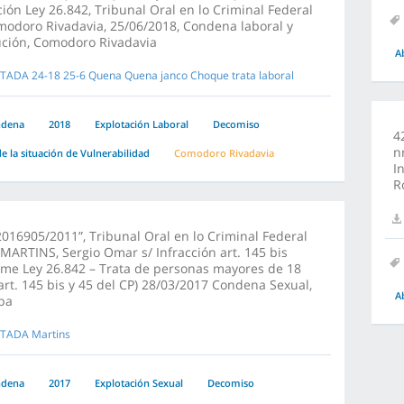
ción Ley 26.842, Tribunal Oral en lo Criminal Federal
odoro Rivadavia, 25/06/2018, Condena laboral y
ución, Comodoro Rivadavia
A
TADA 24-18 25-6 Quena Quena janco Choque trata laboral
ndena
2018
Explotación Laboral
Decomiso
4
n
e la situación de Vulnerabilidad
Comodoro Rivadavia
I
R
016905/2011”, Tribunal Oral en lo Criminal Federal
“MARTINS, Sergio Omar s/ Infracción art. 145 bis
me Ley 26.842 – Trata de personas mayores de 18
art. 145 bis y 45 del CP) 28/03/2017 Condena Sexual,
A
ba
TADA Martins
ndena
2017
Explotación Sexual
Decomiso