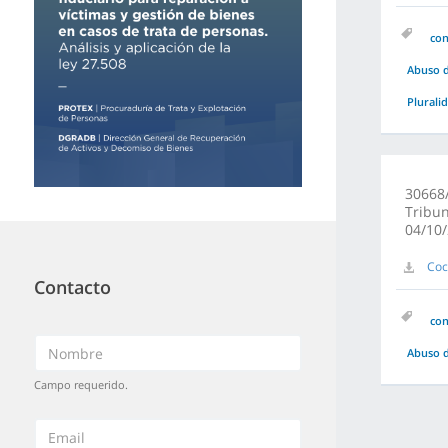
co
Abuso d
Plurali
30668/
Tribun
04/10
Coc
Contacto
co
Abuso d
Campo requerido.