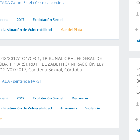
C
TADA Zarate Estela Griselda condena
ndena
2017
Explotación Sexual
e la situación de Vulnerabilidad
Mar del Plata
A
042/2012/TO1/CFC1, TRIBUNAL ORAL FEDERAL DE
BA 1, “FARSI, RUTH ELIZABETH S/INFRACCIÓN LEY
” 27/07/2017, Condena Sexual, Córdoba
F
F
B
TADA - sentencia FARSI
I
C
ndena
2017
Explotación Sexual
Decomiso
e la situación de Vulnerabilidad
Amenazas
Violencia
a
A