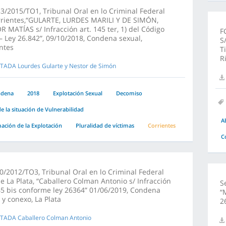
3/2015/TO1, Tribunal Oral en lo Criminal Federal
rrientes,“GULARTE, LURDES MARILI Y DE SIMÓN,
 MATÍAS s/ Infracción art. 145 ter, 1) del Código
F
– Ley 26.842”, 09/10/2018, Condena sexual,
S
ntes
T
R
TADA Lourdes Gularte y Nestor de Simón
ndena
2018
Explotación Sexual
Decomiso
e la situación de Vulnerabilidad
A
ción de la Explotación
Pluralidad de víctimas
Corrientes
C
0/2012/TO3, Tribunal Oral en lo Criminal Federal
e La Plata, “Caballero Colman Antonio s/ Infracción
S
45 bis conforme ley 26364” 01/06/2019, Condena
“
 y conexo, La Plata
2
TADA Caballero Colman Antonio