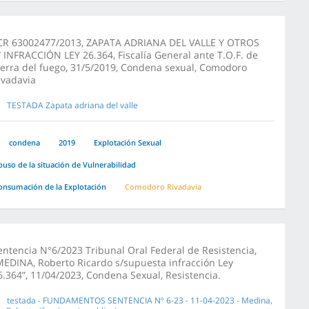
CR 63002477/2013, ZAPATA ADRIANA DEL VALLE Y OTROS
/ INFRACCIÓN LEY 26.364, Fiscalía General ante T.O.F. de
ierra del fuego, 31/5/2019, Condena sexual, Comodoro
ivadavia
TESTADA Zapata adriana del valle
condena
2019
Explotación Sexual
buso de la situación de Vulnerabilidad
onsumación de la Explotación
Comodoro Rivadavia
entencia N°6/2023 Tribunal Oral Federal de Resistencia,
MEDINA, Roberto Ricardo s/supuesta infracción Ley
6.364”, 11/04/2023, Condena Sexual, Resistencia.
testada - FUNDAMENTOS SENTENCIA Nº 6-23 - 11-04-2023 - Medina,