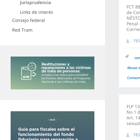
Jurisprudencia
FCT 88
Links de interés
de Co
NÉSTOR
Consejo federal
Penal 
Corrie
Red Tram
TES
co
Abuso d
Consuma
FLP 13
No 1 d
Art. 1
sexual
TES