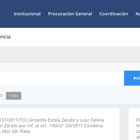
Institucional
Procuración General
Coordinación
A
encia
BU
o:
Todos
57/2011/TO1,Griselda Estela Zárate y Luez Delina
F
l Zárate por inf. al art. 145bis” ,03/2017 Condena
N
, Mar del Plata
c
a