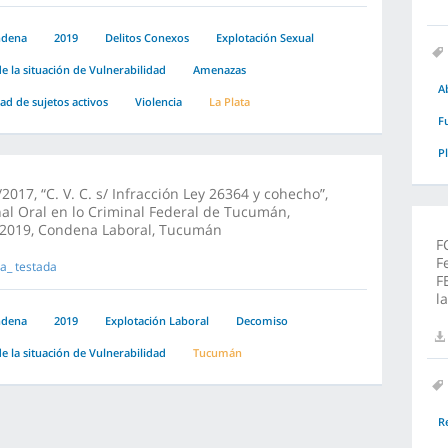
ndena
2019
Delitos Conexos
Explotación Sexual
e la situación de Vulnerabilidad
Amenazas
A
dad de sujetos activos
Violencia
La Plata
F
P
2017, “C. V. C. s/ Infracción Ley 26364 y cohecho”,
al Oral en lo Criminal Federal de Tucumán,
/2019, Condena Laboral, Tucumán
F
F
a_ testada
F
l
ndena
2019
Explotación Laboral
Decomiso
e la situación de Vulnerabilidad
Tucumán
R