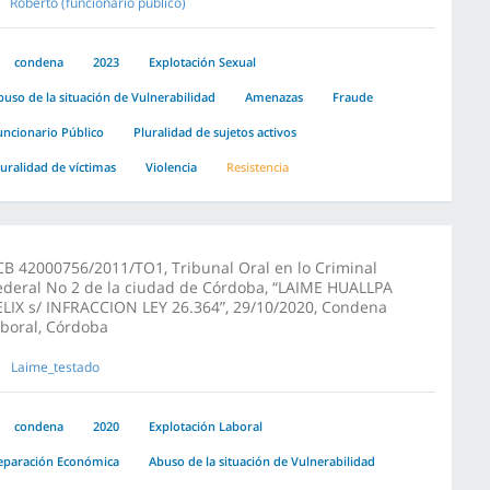
Roberto (funcionario publico)
condena
2023
Explotación Sexual
buso de la situación de Vulnerabilidad
Amenazas
Fraude
uncionario Público
Pluralidad de sujetos activos
luralidad de víctimas
Violencia
Resistencia
CB 42000756/2011/TO1, Tribunal Oral en lo Criminal
ederal No 2 de la ciudad de Córdoba, “LAIME HUALLPA
ELIX s/ INFRACCION LEY 26.364”, 29/10/2020, Condena
aboral, Córdoba
Laime_testado
condena
2020
Explotación Laboral
eparación Económica
Abuso de la situación de Vulnerabilidad