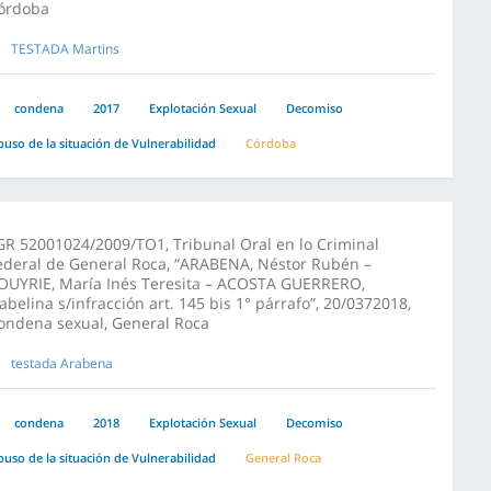
órdoba
TESTADA Martins
condena
2017
Explotación Sexual
Decomiso
buso de la situación de Vulnerabilidad
Córdoba
GR 52001024/2009/TO1, Tribunal Oral en lo Criminal
ederal de General Roca, “ARABENA, Néstor Rubén –
OUYRIE, María Inés Teresita – ACOSTA GUERRERO,
sabelina s/infracción art. 145 bis 1° párrafo”, 20/0372018,
ondena sexual, General Roca
testada Arabena
condena
2018
Explotación Sexual
Decomiso
buso de la situación de Vulnerabilidad
General Roca