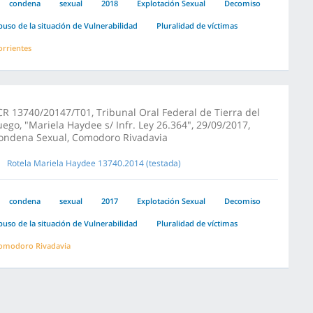
condena
sexual
2018
Explotación Sexual
Decomiso
buso de la situación de Vulnerabilidad
Pluralidad de víctimas
orrientes
CR 13740/20147/T01, Tribunal Oral Federal de Tierra del
uego, "Mariela Haydee s/ Infr. Ley 26.364", 29/09/2017,
ondena Sexual, Comodoro Rivadavia
Rotela Mariela Haydee 13740.2014 (testada)
condena
sexual
2017
Explotación Sexual
Decomiso
buso de la situación de Vulnerabilidad
Pluralidad de víctimas
omodoro Rivadavia