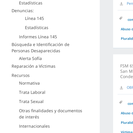
Estadísticas
Pen
Denuncias:
Línea 145
co
Estadísticas
Abuso d
Informes Línea 145
Plurali
Búsqueda e Identificación de
Personas Desaparecidas
Alerta Sofía
FSM 65
Reparación a Víctimas
San Ma
Recursos
Conde
Normativa
OBR
Trata Laboral
Trata Sexual
co
Otras finalidades y documentos
Abuso d
de interés
Plurali
Internacionales
Víctima