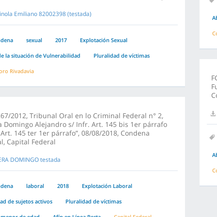
inola Emiliano 82002398 (testada)
A
C
ndena
sexual
2017
Explotación Sexual
e la situación de Vulnerabilidad
Pluralidad de víctimas
ro Rivadavia
F
F
C
67/2012, Tribunal Oral en lo Criminal Federal n° 2,
a Domingo Alejandro s/ Infr. Art. 145 bis 1er párrafo
. Art. 145 ter 1er párrafo”, 08/08/2018, Condena
l, Capital Federal
A
ERA DOMINGO testada
C
ndena
laboral
2018
Explotación Laboral
dad de sujetos activos
Pluralidad de víctimas
 menor de edad
Afín en Línea Recta
Capital Federal