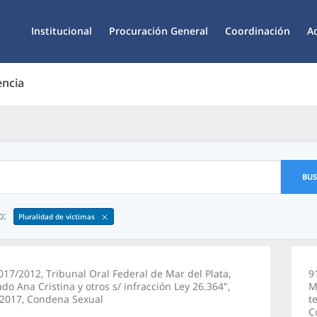
Institucional
Procuración General
Coordinación
A
encia
BU
o:
Pluralidad de víctimas
17/2012, Tribunal Oral Federal de Mar del Plata,
9
do Ana Cristina y otros s/ infracción Ley 26.364",
M
/2017, Condena Sexual
t
C