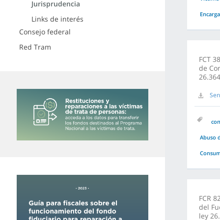
Jurisprudencia
Encarg
Links de interés
Consejo federal
Red Tram
FCT 38
de Cor
26.364
Sen
co
Abuso d
Consuma
FCR 82
del Fu
ley 26