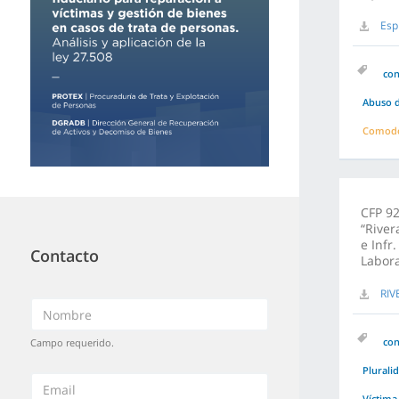
Esp
co
Abuso d
Comodo
CFP 92
“River
e Infr
Contacto
Labora
RIV
co
Campo requerido.
Plurali
Víctima