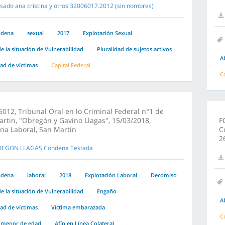
sado ana cristina y otros 32006017.2012 (sin nombres)
ndena
sexual
2017
Explotación Sexual
e la situación de Vulnerabilidad
Pluralidad de sujetos activos
A
dad de víctimas
Capital Federal
C
012, Tribunal Oral en lo Criminal Federal n°1 de
rtin, "Obregón y Gavino Llagas", 15/03/2018,
F
na Laboral, San Martín
C
2
EGON LLAGAS Condena Testada
ndena
laboral
2018
Explotación Laboral
Decomiso
e la situación de Vulnerabilidad
Engaño
A
dad de víctimas
Víctima embarazada
C
 menor de edad
Afín en Línea Colateral