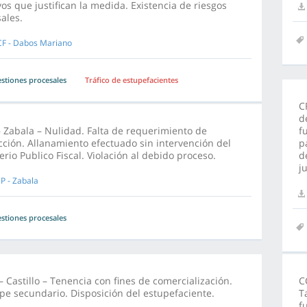
vos que justifican la medida. Existencia de riesgos
ales.
F - Dabos Mariano
stiones procesales
Tráfico de estupefacientes
C
d
 Zabala – Nulidad. Falta de requerimiento de
f
cción. Allanamiento efectuado sin intervención del
p
erio Publico Fiscal. Violación al debido proceso.
d
j
P - Zabala
stiones procesales
 Castillo – Tenencia con fines de comercialización.
C
ipe secundario. Disposición del estupefaciente.
T
f