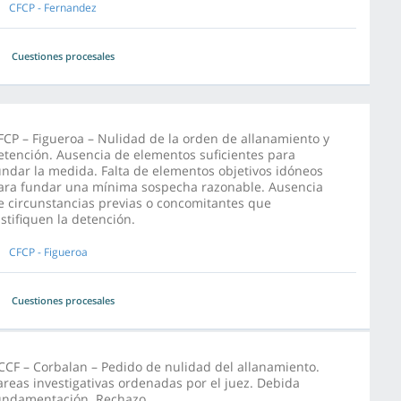
CFCP - Fernandez
Cuestiones procesales
FCP – Figueroa – Nulidad de la orden de allanamiento y
etención. Ausencia de elementos suficientes para
undar la medida. Falta de elementos objetivos idóneos
ara fundar una mínima sospecha razonable. Ausencia
e circunstancias previas o concomitantes que
ustifiquen la detención.
CFCP - Figueroa
Cuestiones procesales
CCF – Corbalan – Pedido de nulidad del allanamiento.
areas investigativas ordenadas por el juez. Debida
undamentación. Rechazo.