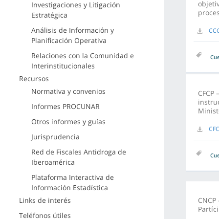
objeti
Investigaciones y Litigación
proces
Estratégica
Análisis de Información y
CCC
Planificación Operativa
Relaciones con la Comunidad e
Cue
Interinstitucionales
Recursos
Normativa y convenios
CFCP –
instru
Informes PROCUNAR
Minist
Otros informes y guías
CFC
Jurisprudencia
Red de Fiscales Antidroga de
Cue
Iberoamérica
Plataforma Interactiva de
Información Estadística
Links de interés
CNCP –
Partíc
Teléfonos útiles