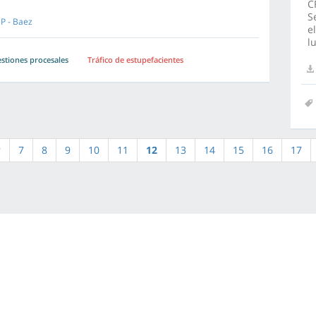
C
S
P - Baez
e
l
stiones procesales
Tráfico de estupefacientes
r
7
8
9
10
11
12
13
14
15
16
17