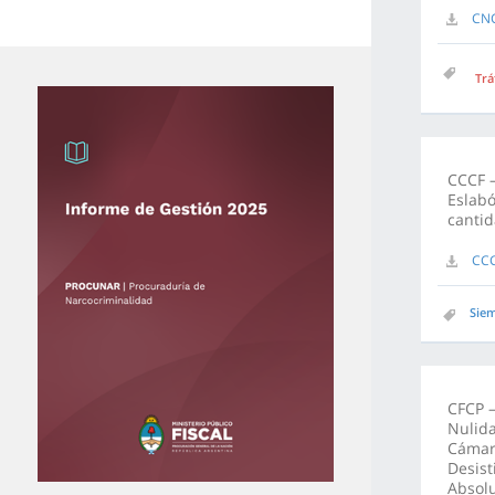
CNC
Trá
CCCF –
Eslabó
cantid
CCC
Siem
CFCP –
Nulida
Cámara
Desist
Absolu