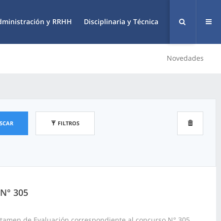
dministración y RRHH
Disciplinaria y Técnica
Novedades
SCAR
FILTROS
 N° 305
ictamen de Evaluación correspondiente al concurso N° 305