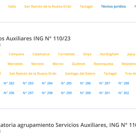
Salta
San Ramón de la Nueva Orán
Tartagal
Técnico Jurídico
os Auxiliares ING N° 110/23
3
A
Campana
Catamarca
Corrientes
Goya
Hurlingham
Jujuy
Mercedes
Moreno
Moron
Quilmes
Reconquista
Resistenc
l
San Ramón de la Nueva Orán
Santiago del Estero
Tartagal
Tres d
N° 282
N° 283
N° 284
N° 285
N° 286
N° 287
N° 288
N° 296
N° 297
N° 298
N° 299
N° 300
N° 301
N° 302
atoria agrupamiento Servicios Auxiliares, ING N° 11
3