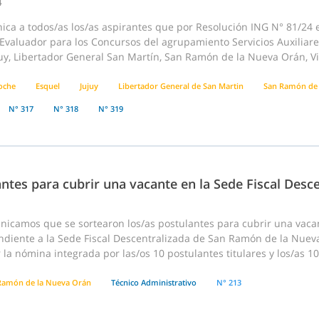
4
ca a todos/as los/as aspirantes que por Resolución ING N° 81/24 e
Evaluador para los Concursos del agrupamiento Servicios Auxiliare
juy, Libertador General San Martín, San Ramón de la Nueva Orán, Vi
loche
Esquel
Jujuy
Libertador General de San Martin
San Ramón de 
N° 317
N° 318
N° 319
antes para cubrir una vacante en la Sede Fiscal Des
nicamos que se sortearon los/as postulantes para cubrir una vaca
diente a la Sede Fiscal Descentralizada de San Ramón de la Nueva 
 la nómina integrada por las/os 10 postulantes titulares y los/as 10
Ramón de la Nueva Orán
Técnico Administrativo
N° 213