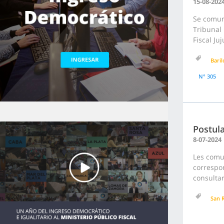
15-08-202
Se comuni
Tribunal 
Fiscal Ju
Bari
N° 305
Postul
8-07-2024
Les comu
correspon
consultar
San 