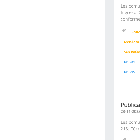
Les comu
Ingreso D
conforme 
CAB
Mendoza
San Rafae
N° 281
N° 295
Publica
23-11-202
Les comun
213: Téc