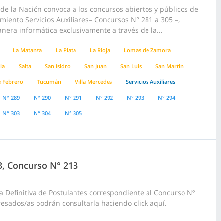
e la Nación convoca a los concursos abiertos y públicos de
amiento Servicios Auxiliares– Concursos N° 281 a 305 –,
anera informática exclusivamente a través de la...
La Matanza
La Plata
La Rioja
Lomas de Zamora
ia
Salta
San Isidro
San Juan
San Luis
San Martin
e Febrero
Tucumán
Villa Mercedes
Servicios Auxiliares
N° 289
N° 290
N° 291
N° 292
N° 293
N° 294
N° 303
N° 304
N° 305
23, Concurso N° 213
a Definitiva de Postulantes correspondiente al Concurso Nº
resados/as podrán consultarla haciendo click aquí.