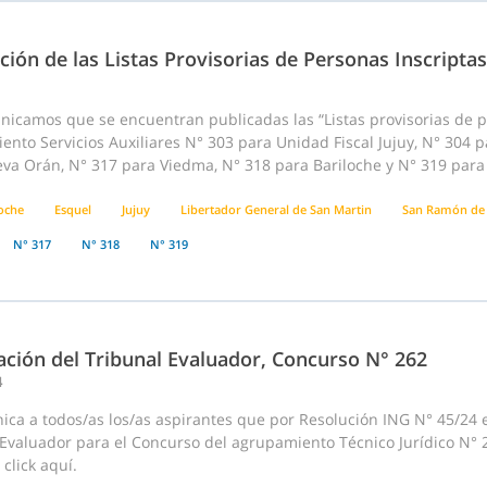
ción de las Listas Provisorias de Personas Inscriptas
nicamos que se encuentran publicadas las “Listas provisorias de p
ento Servicios Auxiliares N° 303 para Unidad Fiscal Jujuy, N° 304
va Orán, N° 317 para Viedma, N° 318 para Bariloche y N° 319 para 
loche
Esquel
Jujuy
Libertador General de San Martin
San Ramón de 
N° 317
N° 318
N° 319
ación del Tribunal Evaluador, Concurso N° 262
4
ca a todos/as los/as aspirantes que por Resolución ING N° 45/24 e
 Evaluador para el Concurso del agrupamiento Técnico Jurídico N° 
click aquí.