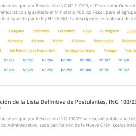
nicamos que por Resolución ING N° 110/23, el Procurador General d
emocrático e Igualitario al Ministerio Público Fiscal, para el agrup
lo dispuesto por la ley N° 26.861. La inscripción se realizará de m
A
Campana
Catamarca
Corrientes
Goya
Hurlingham
Jujuy
Mercedes
Moreno
Moron
Quilmes
Reconquista
Resistenc
l
San Ramón de la Nueva Orán
Santiago del Estero
Tartagal
Tres d
N° 282
N° 283
N° 284
N° 285
N° 286
N° 287
N° 288
N° 296
N° 297
N° 298
N° 299
N° 300
N° 301
N° 302
ción de la Lista Definitiva de Postulantes, ING 100/
3
icamos que por Resolución ING 100/23 se resolvió publicar la List
nico Administrativo, sede San Ramón de la Nueva Orán. Los/as inte