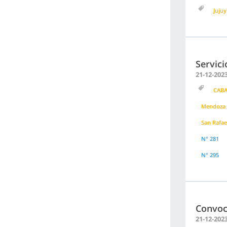
Jujuy
Servici
21-12-202
CAB
Mendoza
San Rafae
N° 281
N° 295
Convoc
21-12-202