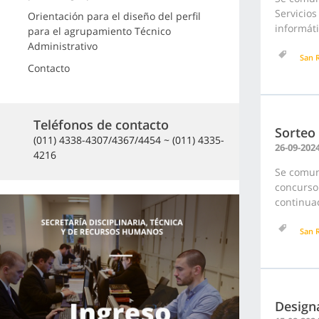
Servicio
Orientación para el diseño del perfil
informáti
para el agrupamiento Técnico
Administrativo
San 
Contacto
Teléfonos de contacto
Sorteo
(011) 4338-4307/4367/4454 ~ (011) 4335-
26-09-202
4216
Se comuni
concurso 
continua
San 
Designa