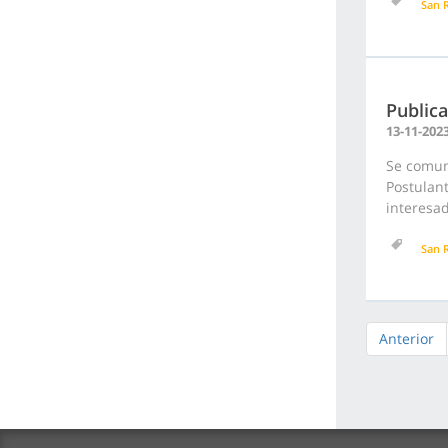
San 
Publica
13-11-202
Se comuni
Postulan
interesad
San 
Anterior