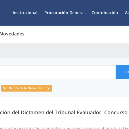
Institucional
Procuración General
Coordinación
A
 Novedades
BU
San Ramón de la Nueva Orán
ación del Dictamen del Tribunal Evaluador, Concurso
4
ica a todos/as los/as aspirantes que se encuentra publicado el D