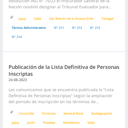
Resolución ING N° 75/23 el Procurador General de la
Nación resolvió designar al Tribunal Evaluador para...
Jujuy
Salta
San Ramón de la Nueva Orán
Tartagal
Técnico Administrativo
N° 211
N° 212
N° 213
N° 214
Publicación de la Lista Definitiva de Personas
Inscriptas
24-08-2023
Les comunicamos que se encuentra publicada la “Lista
Definitiva de Personas Inscriptas” según la ampliación
del periodo de inscripción en los términos de...
Concordia
Formosa
General Roca
Gualeguaychú
Jujuy
Junín
Posadas
Resistencia
Salta