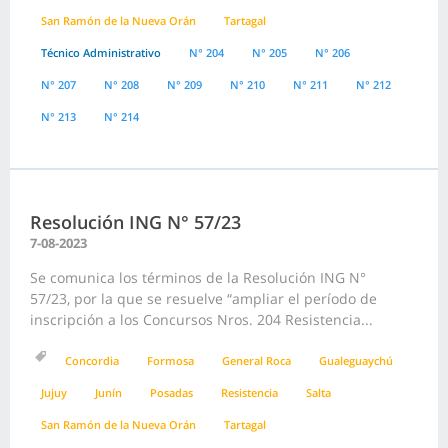
San Ramón de la Nueva Orán
Tartagal
Técnico Administrativo
N° 204
N° 205
N° 206
N° 207
N° 208
N° 209
N° 210
N° 211
N° 212
N° 213
N° 214
Resolución ING N° 57/23
7-08-2023
Se comunica los términos de la Resolución ING N°
57/23, por la que se resuelve “ampliar el período de
inscripción a los Concursos Nros. 204 Resistencia...
Concordia
Formosa
General Roca
Gualeguaychú
Jujuy
Junín
Posadas
Resistencia
Salta
San Ramón de la Nueva Orán
Tartagal