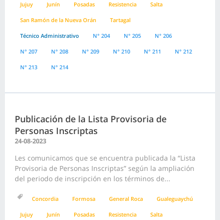
Jujuy
Junín
Posadas
Resistencia
Salta
San Ramón de la Nueva Orán
Tartagal
Técnico Administrativo
N° 204
N° 205
N° 206
N° 207
N° 208
N° 209
N° 210
N° 211
N° 212
N° 213
N° 214
Publicación de la Lista Provisoria de
Personas Inscriptas
24-08-2023
Les comunicamos que se encuentra publicada la “Lista
Provisoria de Personas Inscriptas” según la ampliación
del periodo de inscripción en los términos de...
Concordia
Formosa
General Roca
Gualeguaychú
Jujuy
Junín
Posadas
Resistencia
Salta