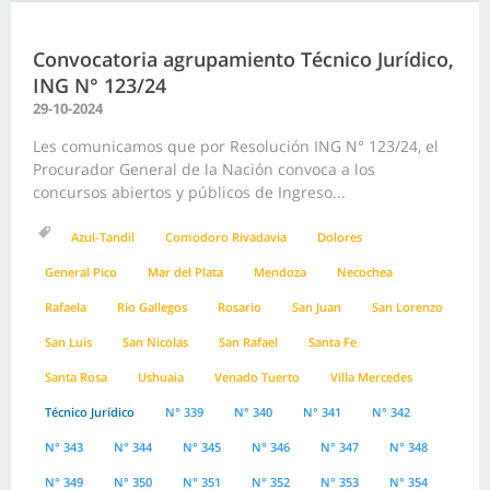
Convocatoria agrupamiento Técnico Jurídico,
ING N° 123/24
29-10-2024
Les comunicamos que por Resolución ING N° 123/24, el
Procurador General de la Nación convoca a los
concursos abiertos y públicos de Ingreso...
Azul-Tandil
Comodoro Rivadavia
Dolores
General Pico
Mar del Plata
Mendoza
Necochea
Rafaela
Río Gallegos
Rosario
San Juan
San Lorenzo
San Luis
San Nicolas
San Rafael
Santa Fe
Santa Rosa
Ushuaia
Venado Tuerto
Villa Mercedes
Técnico Jurídico
N° 339
N° 340
N° 341
N° 342
N° 343
N° 344
N° 345
N° 346
N° 347
N° 348
N° 349
N° 350
N° 351
N° 352
N° 353
N° 354