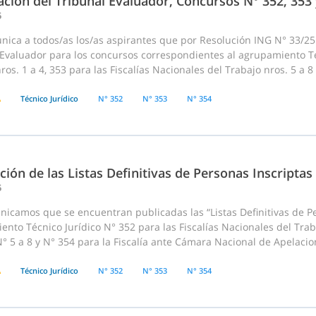
ción del Tribunal Evaluador, Concursos N° 352, 353
5
ica a todos/as los/as aspirantes que por Resolución ING N° 33/25 
Evaluador para los concursos correspondientes al agrupamiento Téc
ros. 1 a 4, 353 para las Fiscalías Nacionales del Trabajo nros. 5 a 8
A
Técnico Jurídico
N° 352
N° 353
N° 354
ción de las Listas Definitivas de Personas Inscriptas
5
icamos que se encuentran publicadas las “Listas Definitivas de Pe
nto Técnico Jurídico N° 352 para las Fiscalías Nacionales del Traba
° 5 a 8 y N° 354 para la Fiscalía ante Cámara Nacional de Apelacio
A
Técnico Jurídico
N° 352
N° 353
N° 354