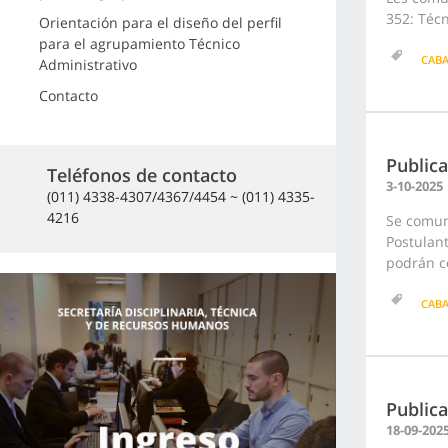
352: Técn
Orientación para el diseño del perfil
para el agrupamiento Técnico
CAB
Administrativo
Contacto
Publica
Teléfonos de contacto
3-10-2025
(011) 4338-4307/4367/4454 ~ (011) 4335-
4216
Se comuni
Postulant
podrán co
CAB
Public
18-09-202