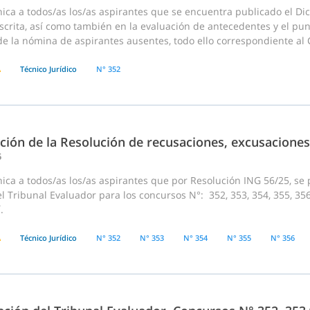
ica a todos/as los/as aspirantes que se encuentra publicado el Di
crita, así como también en la evaluación de antecedentes y el pun
 la nómina de aspirantes ausentes, todo ello correspondiente al C
A
Técnico Jurídico
N° 352
ción de la Resolución de recusaciones, excusaciones
5
ca a todos/as los/as aspirantes que por Resolución ING 56/25, se 
l Tribunal Evaluador para los concursos N°: 352, 353, 354, 355, 35
.
A
Técnico Jurídico
N° 352
N° 353
N° 354
N° 355
N° 356