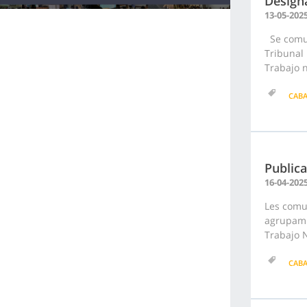
Designa
13-05-202
Se comun
Tribunal 
Trabajo n
CAB
Publica
16-04-202
Les comun
agrupamie
Trabajo N
CAB