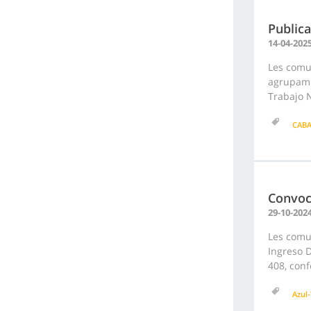
Publica
14-04-202
Les comu
agrupamie
Trabajo N
CAB
Convoc
29-10-202
Les comu
Ingreso D
408, conf
Azul-