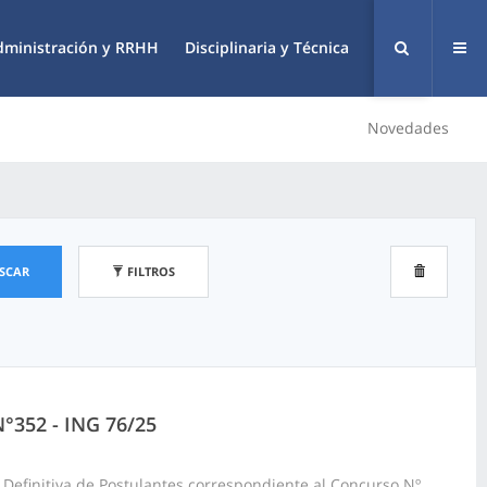
dministración y RRHH
Disciplinaria y Técnica
Novedades
SCAR
FILTROS
N°352 - ING 76/25
 Definitiva de Postulantes correspondiente al Concurso Nº