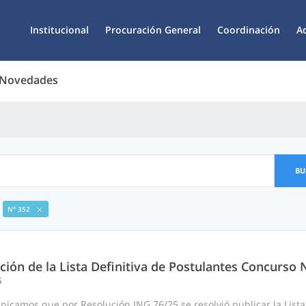
Institucional
Procuración General
Coordinación
A
 Novedades
BU
N° 352
ción de la Lista Definitiva de Postulantes Concurso 
5
icamos que por Resolución ING 76/25 se resolvió publicar la Lista