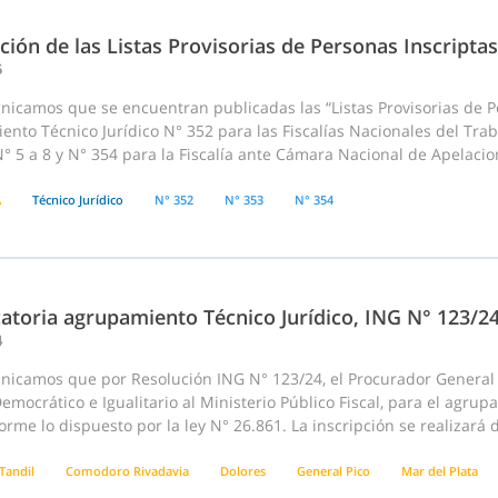
ción de las Listas Provisorias de Personas Inscriptas
5
nicamos que se encuentran publicadas las “Listas Provisorias de P
nto Técnico Jurídico N° 352 para las Fiscalías Nacionales del Traba
° 5 a 8 y N° 354 para la Fiscalía ante Cámara Nacional de Apelacio
A
Técnico Jurídico
N° 352
N° 353
N° 354
atoria agrupamiento Técnico Jurídico, ING N° 123/2
4
nicamos que por Resolución ING N° 123/24, el Procurador General d
emocrático e Igualitario al Ministerio Público Fiscal, para el agru
orme lo dispuesto por la ley N° 26.861. La inscripción se realizará
Tandil
Comodoro Rivadavia
Dolores
General Pico
Mar del Plata