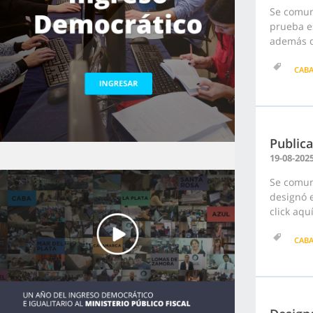
Se comun
prueba es
además de
CAB
Publica
19-08-202
Se comuni
designó e
click aquí
CAB