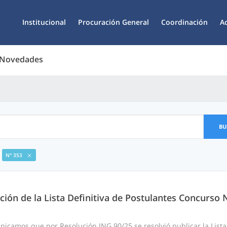
Institucional
Procuración General
Coordinación
A
 Novedades
BU
N° 353
ción de la Lista Definitiva de Postulantes Concurso 
icamos que por Resolución ING 90/25 se resolvió publicar la Lista