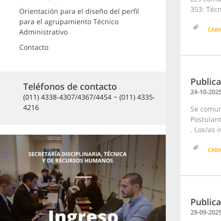
353: Técn
Orientación para el diseño del perfil
para el agrupamiento Técnico
CAB
Administrativo
Contacto
Publica
Teléfonos de contacto
24-10-202
(011) 4338-4307/4367/4454 ~ (011) 4335-
4216
Se comuni
Postulant
. Los/as 
CAB
Public
29-09-202