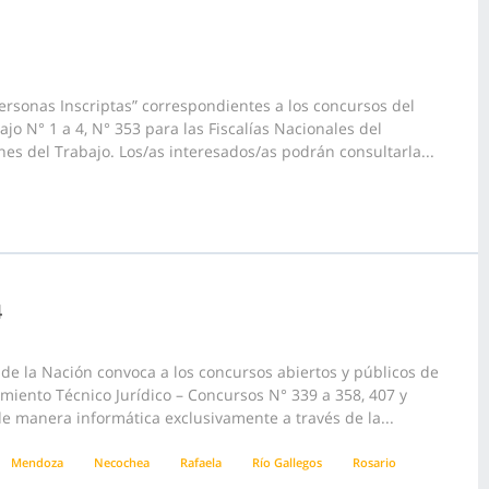
ersonas Inscriptas” correspondientes a los concursos del
jo N° 1 a 4, N° 353 para las Fiscalías Nacionales del
nes del Trabajo. Los/as interesados/as podrán consultarla...
4
e la Nación convoca a los concursos abiertos y públicos de
pamiento Técnico Jurídico – Concursos N° 339 a 358, 407 y
 de manera informática exclusivamente a través de la...
Mendoza
Necochea
Rafaela
Río Gallegos
Rosario