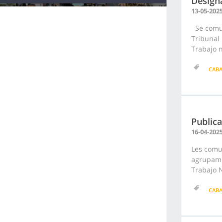
Designa
13-05-202
Se comun
Tribunal 
Trabajo n
CAB
Publica
16-04-202
Les comun
agrupamie
Trabajo N
CAB