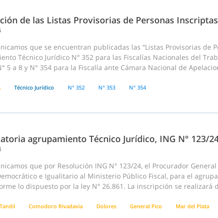
ción de las Listas Provisorias de Personas Inscriptas
5
nicamos que se encuentran publicadas las “Listas Provisorias de P
nto Técnico Jurídico N° 352 para las Fiscalías Nacionales del Traba
° 5 a 8 y N° 354 para la Fiscalía ante Cámara Nacional de Apelacio
A
Técnico Jurídico
N° 352
N° 353
N° 354
atoria agrupamiento Técnico Jurídico, ING N° 123/2
4
nicamos que por Resolución ING N° 123/24, el Procurador General d
emocrático e Igualitario al Ministerio Público Fiscal, para el agru
orme lo dispuesto por la ley N° 26.861. La inscripción se realizará
Tandil
Comodoro Rivadavia
Dolores
General Pico
Mar del Plata