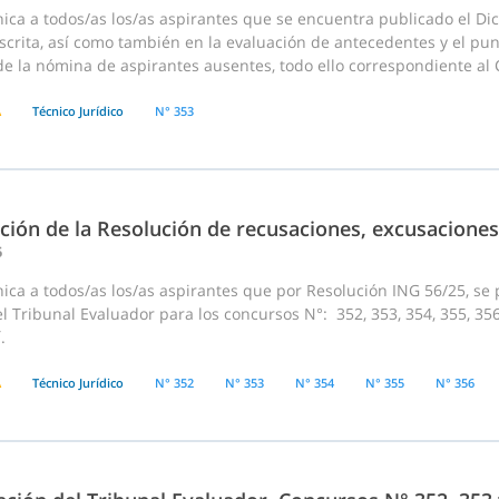
ica a todos/as los/as aspirantes que se encuentra publicado el Di
crita, así como también en la evaluación de antecedentes y el pun
 la nómina de aspirantes ausentes, todo ello correspondiente al Co
A
Técnico Jurídico
N° 353
ción de la Resolución de recusaciones, excusaciones
5
ca a todos/as los/as aspirantes que por Resolución ING 56/25, se 
l Tribunal Evaluador para los concursos N°: 352, 353, 354, 355, 35
.
A
Técnico Jurídico
N° 352
N° 353
N° 354
N° 355
N° 356