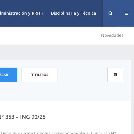
dministración y RRHH
Disciplinaria y Técnica
Novedades
SCAR
FILTROS
N° 353 – ING 90/25
 Definitiva de Postulantes correspondiente al Concurso Nº