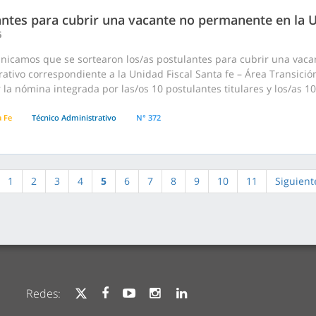
ntes para cubrir una vacante no permanente en la Un
6
nicamos que se sortearon los/as postulantes para cubrir una vac
ativo correspondiente a la Unidad Fiscal Santa fe – Área Transición 
 la nómina integrada por las/os 10 postulantes titulares y los/as 1
a Fe
Técnico Administrativo
N° 372
1
2
3
4
5
6
7
8
9
10
11
Siguient
Redes: