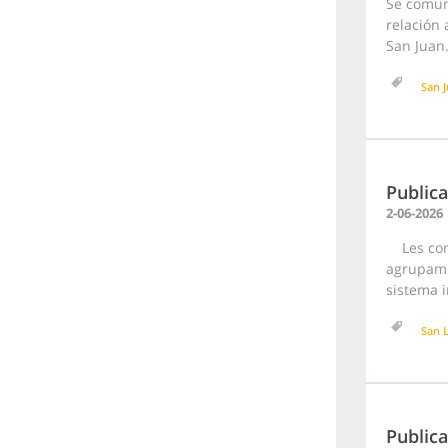
Se comun
relación 
San Juan
San 
Publica
2-06-2026
Les comu
agrupami
sistema i
San 
Publica