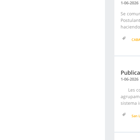
1-06-2026
Se comuni
Postulan
haciendo 
CAB
Publica
1-06-2026
Les comu
agrupami
sistema i
San 