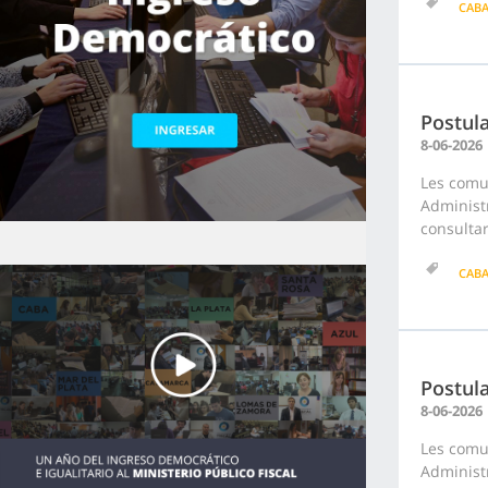
CAB
Postula
8-06-2026
Les comu
Administr
consultar
CAB
Postula
8-06-2026
Les comu
Administr