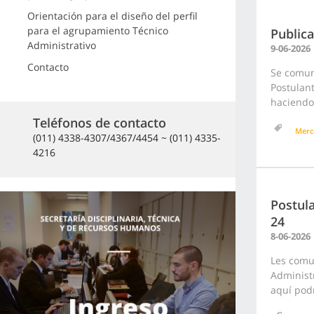
Orientación para el diseño del perfil
para el agrupamiento Técnico
Publica
Administrativo
9-06-2026
Contacto
Se comuni
Postulan
haciendo 
Teléfonos de contacto
Merc
(011) 4338-4307/4367/4454 ~ (011) 4335-
4216
Postula
24
8-06-2026
Les comu
Administr
aquí podr