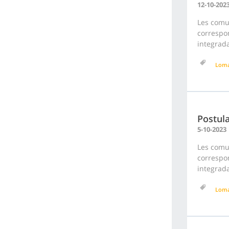
12-10-202
Les comu
correspon
integrada
Loma
Postula
5-10-2023
Les comu
correspon
integrada
Loma