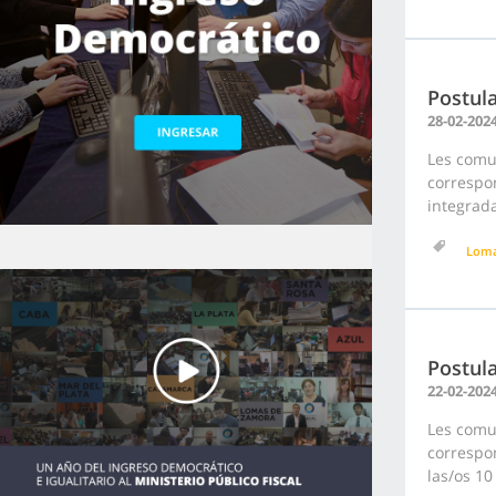
Postula
28-02-202
Les comu
correspon
integrada
Loma
Postula
22-02-202
Les comu
correspon
las/os 10