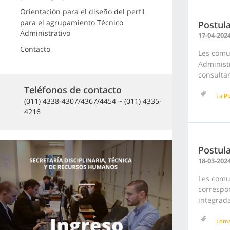
Orientación para el diseño del perfil
para el agrupamiento Técnico
Postula
Administrativo
17-04-202
Contacto
Les comu
Administr
consultar
Teléfonos de contacto
La Pl
(011) 4338-4307/4367/4454 ~ (011) 4335-
4216
Postula
18-03-202
Les comu
correspon
integrada
Loma