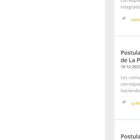
correspon
integrada
Loma
Postula
de La P
18-12-202
Les comu
correspon
haciendo 
La Pl
Postula