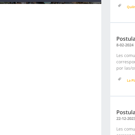
Quil
Postula
8-02-2024
Les comu
correspon
por las/o
La Pl
Postula
22-12-202
Les comu