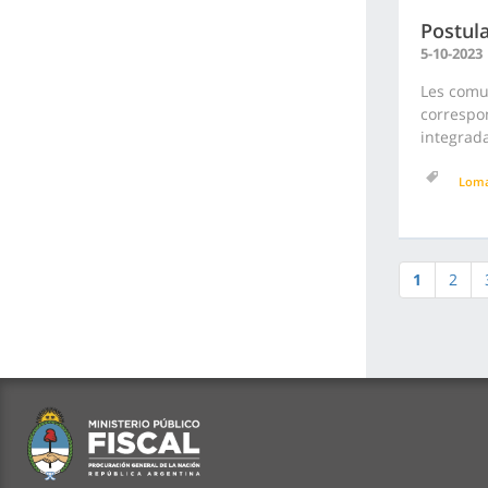
Postula
5-10-2023
Les comu
correspon
integrada
Loma
1
2