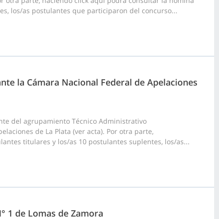
or otra parte, haciendo click aquí podrá consultar la nómina
es, los/as postulantes que participaron del concurso...
 ante la Cámara Nacional Federal de Apelaciones
nte del agrupamiento Técnico Administrativo
laciones de La Plata (ver acta). Por otra parte,
ntes titulares y los/as 10 postulantes suplentes, los/as...
 N° 1 de Lomas de Zamora