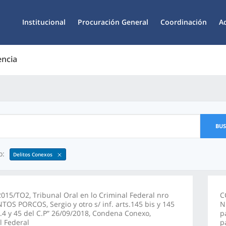
Institucional
Procuración General
Coordinación
A
encia
BU
o:
Delitos Conexos
015/TO2, Tribunal Oral en lo Criminal Federal nro
C
NTOS PORCOS, Sergio y otro s/ inf. arts.145 bis y 145
N
c.4 y 45 del C.P” 26/09/2018, Condena Conexo,
p
l Federal
p