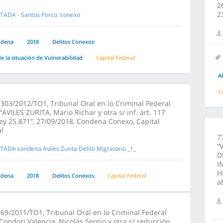
2
2
TADA - Santos Porco. conexo
ndena
2018
Delitos Conexos
e la situación de Vulnerabilidad
Capital Federal
A
C
303/2012/TO1, Tribunal Oral en lo Criminal Federal
,“AVILES ZURITA, Mario Richar y otra s/ inf. art. 117
ley 25.871”, 27/09/2018, Condena Conexo, Capital
l
7
“
TADA condena Aviles Zurita Delito Migratorio _1_
D
I
H
ndena
2018
Delitos Conexos
Capital Federal
a
69/2011/TO1, Tribunal Oral en lo Criminal Federal
“Condori Valencia, Nicolás Sergio y otra s/ reducción