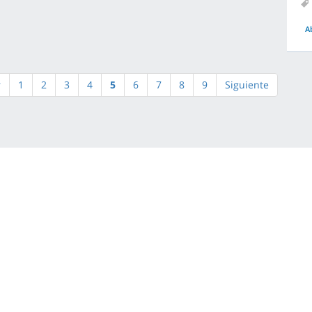
A
r
1
2
3
4
5
6
7
8
9
Siguiente