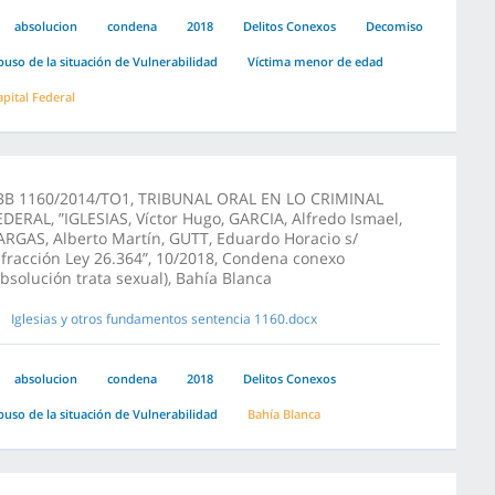
absolucion
condena
2018
Delitos Conexos
Decomiso
buso de la situación de Vulnerabilidad
Víctima menor de edad
apital Federal
BB 1160/2014/TO1, TRIBUNAL ORAL EN LO CRIMINAL
EDERAL, ”IGLESIAS, Víctor Hugo, GARCIA, Alfredo Ismael,
ARGAS, Alberto Martín, GUTT, Eduardo Horacio s/
nfracción Ley 26.364”, 10/2018, Condena conexo
absolución trata sexual), Bahía Blanca
Iglesias y otros fundamentos sentencia 1160.docx
absolucion
condena
2018
Delitos Conexos
buso de la situación de Vulnerabilidad
Bahía Blanca