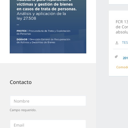
FCR 13
de Co
absol
TES
201
Comodo
Contacto
Campo requerido.