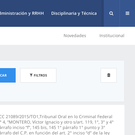
dministración y RRHH
Disciplinaria y Técnica
Novedades
Institucional
SCAR
FILTROS
CC 21089/2015/TO1,Tribunal Oral en lo Criminal Federal
° 4, “MONTERO, Víctor Ignacio y otro s/art. 119, 1°, 3° y 4°
árrafo inciso “f”, 145 bis, 145 1° párrafo 1° punto y 3°
árrafo del C.P. en función del art. 2° inciso “d” de la ley