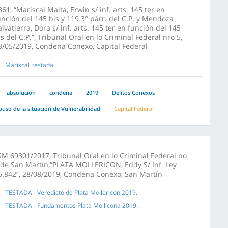
361, “Mariscal Maita, Erwin s/ inf. arts. 145 ter en
unción del 145 bis y 119 3° párr. del C.P. y Mendoza
alvatierra, Dora s/ inf. arts. 145 ter en función del 145
is del C.P.”, Tribunal Oral en lo Criminal Federal nro 5,
3/05/2019, Condena Conexo, Capital Federal
Mariscal_testada
absolucion
condena
2019
Delitos Conexos
buso de la situación de Vulnerabilidad
Capital Federal
SM 69301/2017, Tribunal Oral en lo Criminal Federal no
 de San Martín,“PLATA MOLLERICON, Eddy S/ Inf. Ley
6.842”, 28/08/2019, Condena Conexo, San Martín
TESTADA - Veredicto de Plata Mollericon 2019.
TESTADA - Fundamentos Plata Mollicona 2019.