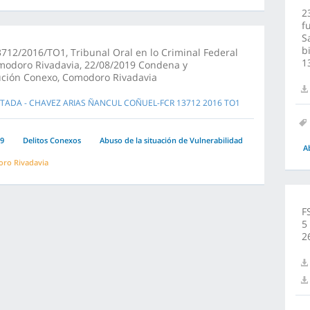
2
f
S
b
712/2016/TO1, Tribunal Oral en lo Criminal Federal
1
modoro Rivadavia, 22/08/2019 Condena y
ución Conexo, Comodoro Rivadavia
TADA - CHAVEZ ARIAS ÑANCUL COÑUEL-FCR 13712 2016 TO1
9
Delitos Conexos
Abuso de la situación de Vulnerabilidad
A
ro Rivadavia
F
5
2