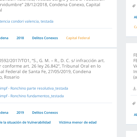
ervidumbre” 28/12/2018, Condena Conexo, Capital
l
A
tencia condori valencia, testada
C
ndena
2018
Delitos Conexos
Capital Federal
F
592/2017/TO1, “S., G. M. – R., D. C. s/ infracción art.
F
r conforme art. 26 ley 26.842”, Tribunal Oral en lo
V
al Federal de Santa Fe, 27/05/2019, Condena
I
, Rosario
(
impf - Ronchino parte resolutiva_testada
impf - Ronchino fundamentos_testada
ndena
2019
Delitos Conexos
A
e la situación de Vulnerabilidad
Víctima menor de edad