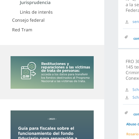
Jurisprudencia
a la s
Federa
Links de interés
Consejo federal
sen
Red Tram
co
FRO 30
145 te
Crimin
Conexo
Sch
Sch
co
Abuso d
Rosario