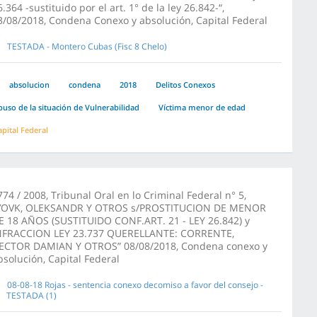
6.364 -sustituido por el art. 1° de la ley 26.842-“,
3/08/2018, Condena Conexo y absolución, Capital Federal
TESTADA - Montero Cubas (Fisc 8 Chelo)
absolucion
condena
2018
Delitos Conexos
buso de la situación de Vulnerabilidad
Víctima menor de edad
apital Federal
774 / 2008, Tribunal Oral en lo Criminal Federal n° 5,
VOVK, OLEKSANDR Y OTROS s/PROSTITUCION DE MENOR
E 18 AÑOS (SUSTITUIDO CONF.ART. 21 - LEY 26.842) y
NFRACCION LEY 23.737 QUERELLANTE: CORRENTE,
ECTOR DAMIAN Y OTROS” 08/08/2018, Condena conexo y
bsolución, Capital Federal
08-08-18 Rojas - sentencia conexo decomiso a favor del consejo -
TESTADA (1)