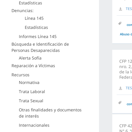
Estadísticas
TES
Denuncias:
Línea 145
co
Estadísticas
Abuso d
Informes Línea 145
Búsqueda e Identificación de
Personas Desaparecidas
Alerta Sofía
CFP 12
Reparación a Víctimas
nro. 2
de la 
Recursos
Federa
Normativa
TES
Trata Laboral
Trata Sexual
co
Otras finalidades y documentos
de interés
Internacionales
CFP 42
N° 6, 