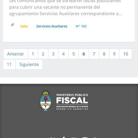
Les comunicamos que se sortearon los/as postulantes
para cubrir una vacante no permanente del
agrupamiento Servicios Auxiliares correspondiente a...
Salta
Servicios Auxiliares
N° 102
Anterior
1
2
3
4
5
6
7
8
9
10
11
Siguiente