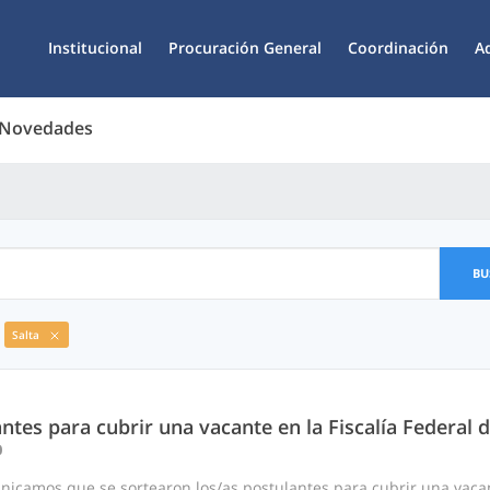
Institucional
Procuración General
Coordinación
A
 Novedades
BU
Salta
ntes para cubrir una vacante en la Fiscalía Federal d
0
nicamos que se sortearon los/as postulantes para cubrir una vac