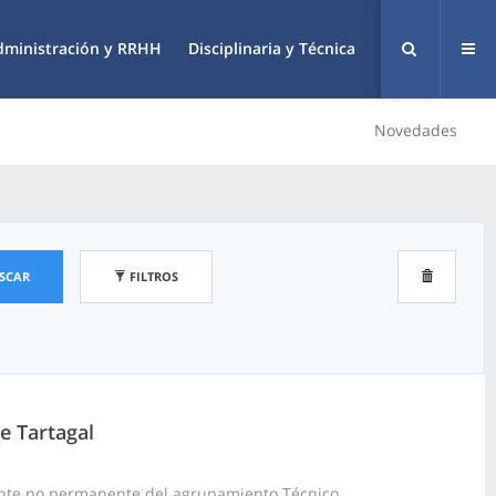
dministración y RRHH
Disciplinaria y Técnica
Novedades
SCAR
FILTROS
e Tartagal
ante no permanente del agrupamiento Técnico