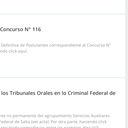
9 Concurso N° 116
 Definitiva de Postulantes correspondiente al Concurso Nº
ndo click aquí.
 los Tribunales Orales en lo Criminal Federal de
nte no permanente del agrupamiento Servicios Auxiliares
ederal de Salta (ver acta). Por otra parte, haciendo click
esultado sorteados/as entre los primeros diez (10)...