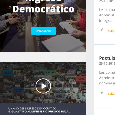
25-10-201
Les comu
Administr
integrada
Salta
Postula
25-10-201
Les comu
Administr
nómina in
Salta