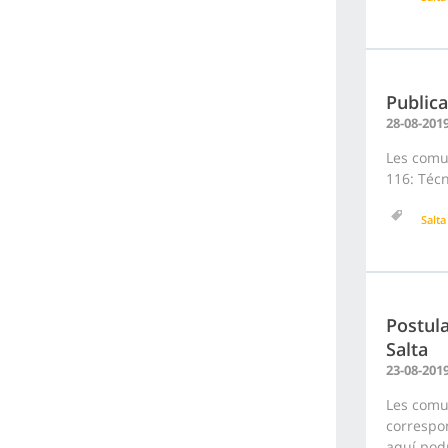
Publica
28-08-201
Les comun
116: Técn
Salta
Postula
Salta
23-08-201
Les comu
correspon
aquí podr