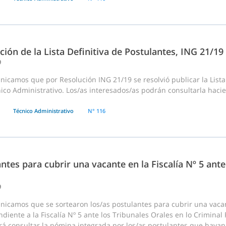
ción de la Lista Definitiva de Postulantes, ING 21/1
9
icamos que por Resolución ING 21/19 se resolvió publicar la Lista
ico Administrativo. Los/as interesados/as podrán consultarla hacie
Técnico Administrativo
N° 116
ntes para cubrir una vacante en la Fiscalía Nº 5 ante
9
nicamos que se sortearon los/as postulantes para cubrir una vaca
diente a la Fiscalía Nº 5 ante los Tribunales Orales en lo Criminal F
á consultar la nómina integrada por los/as postulantes que hayan r