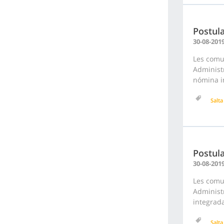
Postula
30-08-201
Les comu
Administr
nómina in
Salta
Postula
30-08-201
Les comu
Administr
integrada
Salta