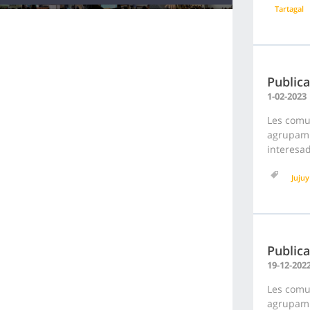
Tartagal
Publica
1-02-2023
Les comun
agrupamie
interesad
Jujuy
Publica
19-12-202
Les comun
agrupamie