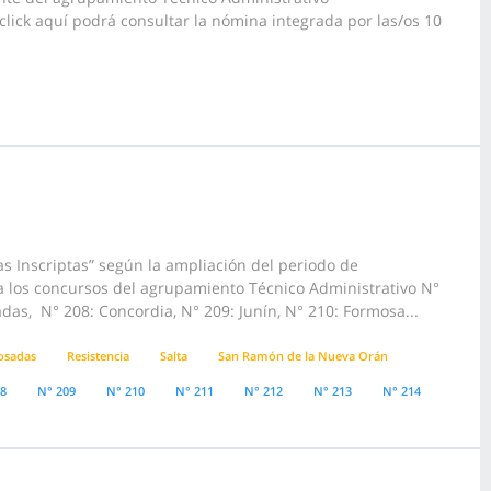
 click aquí podrá consultar la nómina integrada por las/os 10
s Inscriptas” según la ampliación del periodo de
 a los concursos del agrupamiento Técnico Administrativo N°
das, N° 208: Concordia, N° 209: Junín, N° 210: Formosa...
osadas
Resistencia
Salta
San Ramón de la Nueva Orán
08
N° 209
N° 210
N° 211
N° 212
N° 213
N° 214