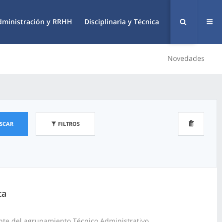
dministración y RRHH
Disciplinaria y Técnica
Novedades
SCAR
FILTROS
ta
nte del agrupamiento Técnico Administrativo