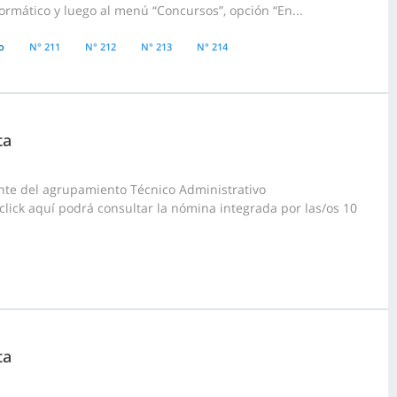
ormático y luego al menú “Concursos”, opción “En...
o
N° 211
N° 212
N° 213
N° 214
ta
nte del agrupamiento Técnico Administrativo
 click aquí podrá consultar la nómina integrada por las/os 10
ta