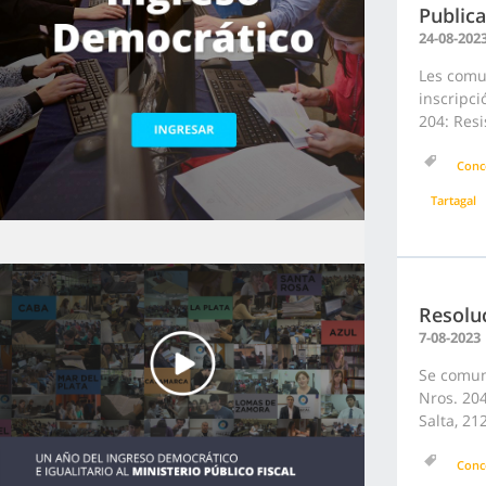
Publica
24-08-202
Les comun
inscripc
204: Resi
Conc
Tartagal
Resolu
7-08-2023
Se comuni
Nros. 204
Salta, 21
Conc