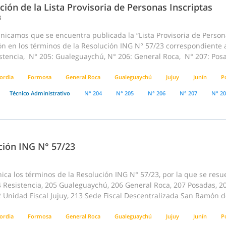
ción de la Lista Provisoria de Personas Inscriptas
3
icamos que se encuentra publicada la “Lista Provisoria de Persona
ión en los términos de la Resolución ING N° 57/23 correspondiente
stencia, N° 205: Gualeguaychú, N° 206: General Roca, N° 207: Posa
ordia
Formosa
General Roca
Gualeguaychú
Jujuy
Junín
P
Técnico Administrativo
N° 204
N° 205
N° 206
N° 207
N° 2
ción ING N° 57/23
ca los términos de la Resolución ING N° 57/23, por la que se resue
 Resistencia, 205 Gualeguaychú, 206 General Roca, 207 Posadas, 20
2 Unidad Fiscal Jujuy, 213 Sede Fiscal Descentralizada San Ramón d
ordia
Formosa
General Roca
Gualeguaychú
Jujuy
Junín
P