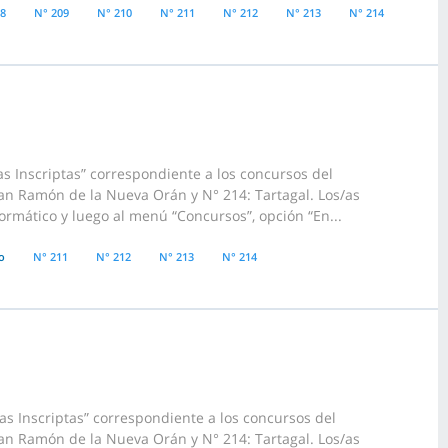
08
N° 209
N° 210
N° 211
N° 212
N° 213
N° 214
s Inscriptas” correspondiente a los concursos del
San Ramón de la Nueva Orán y N° 214: Tartagal. Los/as
ormático y luego al menú “Concursos”, opción “En...
o
N° 211
N° 212
N° 213
N° 214
s Inscriptas” correspondiente a los concursos del
San Ramón de la Nueva Orán y N° 214: Tartagal. Los/as