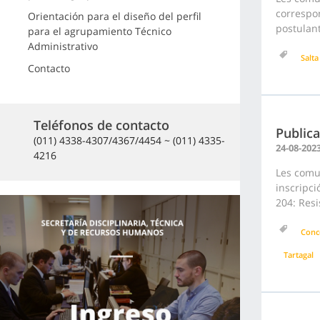
correspon
Orientación para el diseño del perfil
postulant
para el agrupamiento Técnico
Administrativo
Salta
Contacto
Teléfonos de contacto
Publica
(011) 4338-4307/4367/4454 ~ (011) 4335-
24-08-202
4216
Les comun
inscripc
204: Resi
Conc
Tartagal