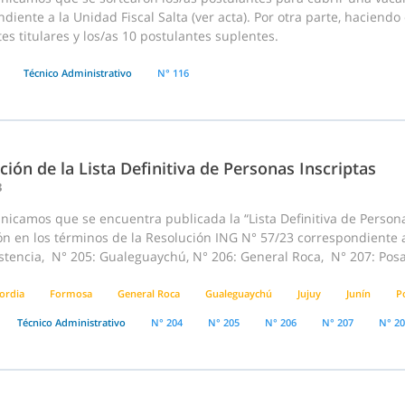
diente a la Unidad Fiscal Salta (ver acta). Por otra parte, haciendo
es titulares y los/as 10 postulantes suplentes.
Técnico Administrativo
N° 116
ción de la Lista Definitiva de Personas Inscriptas
3
icamos que se encuentra publicada la “Lista Definitiva de Persona
ión en los términos de la Resolución ING N° 57/23 correspondiente
stencia, N° 205: Gualeguaychú, N° 206: General Roca, N° 207: Posa
ordia
Formosa
General Roca
Gualeguaychú
Jujuy
Junín
P
Técnico Administrativo
N° 204
N° 205
N° 206
N° 207
N° 2