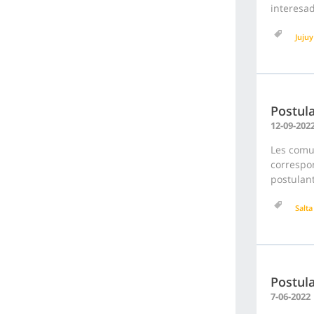
interesad
Jujuy
Postula
12-09-202
Les comu
correspon
postulant
Salta
Postula
7-06-2022