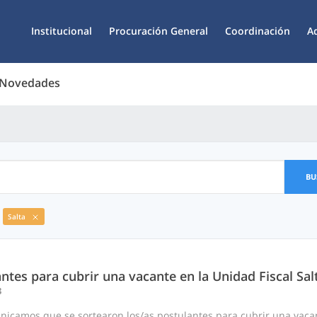
Institucional
Procuración General
Coordinación
A
 Novedades
BU
Salta
ntes para cubrir una vacante en la Unidad Fiscal Sal
3
nicamos que se sortearon los/as postulantes para cubrir una vaca