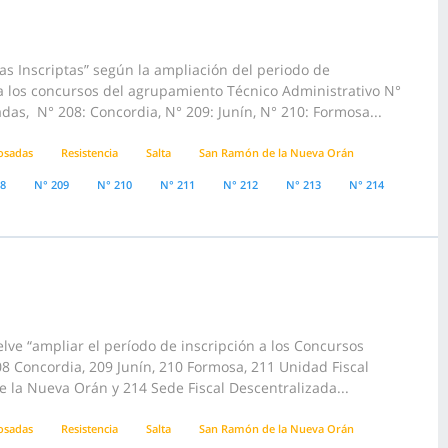
s Inscriptas” según la ampliación del periodo de
 a los concursos del agrupamiento Técnico Administrativo N°
das, N° 208: Concordia, N° 209: Junín, N° 210: Formosa...
osadas
Resistencia
Salta
San Ramón de la Nueva Orán
08
N° 209
N° 210
N° 211
N° 212
N° 213
N° 214
lve “ampliar el período de inscripción a los Concursos
8 Concordia, 209 Junín, 210 Formosa, 211 Unidad Fiscal
e la Nueva Orán y 214 Sede Fiscal Descentralizada...
osadas
Resistencia
Salta
San Ramón de la Nueva Orán