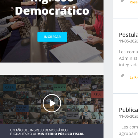
Rosa
Postul
11-05-202
Les comu
Administr
integrada
La Ri
Publica
11-05-202
Les comu
agrupami