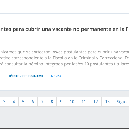
ntes para cubrir una vacante no permanente en la Fi
nicamos que se sortearon los/as postulantes para cubrir una vac
ativo correspondiente a la Fiscalía en lo Criminal y Correccional Fed
á consultar la nómina integrada por las/os 10 postulantes titulare
A
Técnico Administrativo
N° 263
3
4
5
6
7
8
9
10
11
12
13
Siguie