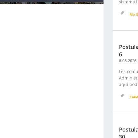
sistema i
Río G
Postula
6
8-05-2026
Les comu
Administr
aquí podr
CAB
Postula
30