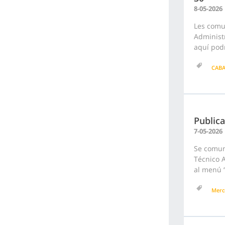
8-05-2026
Les comu
Administr
aquí podr
CAB
Public
7-05-2026
Se comun
Técnico A
al menú “
Merc