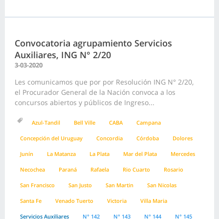
Convocatoria agrupamiento Servicios
Auxiliares, ING N° 2/20
3-03-2020
Les comunicamos que por por Resolución ING N° 2/20,
el Procurador General de la Nación convoca a los
concursos abiertos y públicos de Ingreso...
Azul-Tandil
Bell Ville
CABA
Campana
Concepción del Uruguay
Concordia
Córdoba
Dolores
Junín
La Matanza
La Plata
Mar del Plata
Mercedes
Necochea
Paraná
Rafaela
Rio Cuarto
Rosario
San Francisco
San Justo
San Martin
San Nicolas
Santa Fe
Venado Tuerto
Victoria
Villa Maria
Servicios Auxiliares
N° 142
N° 143
N° 144
N° 145