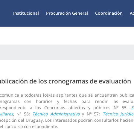
Institucional
Procuración General
Coordinación
A
blicación de los cronogramas de evaluación
comunica a todos/as los/as aspirantes que se encuentran publica
onogramas con horarios y fechas para rendir las evalua
rrespondiente a los Concursos abiertos y públicos Nº 55:
S
iliares
, Nº 56:
Técnico Administrativo
y Nº 57:
Técnico Jurídic
cepción del Uruguay. Los interesados podrán consultarlos haciend
el concurso correspondiente.