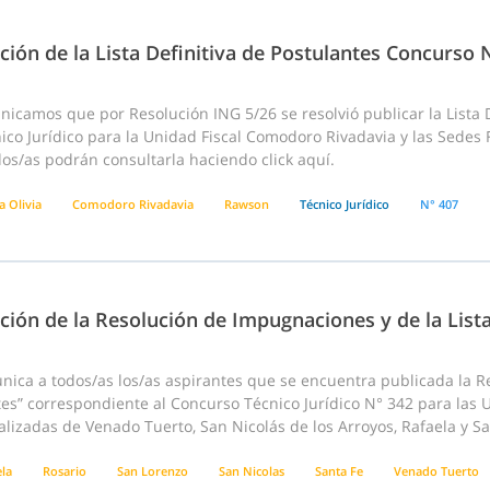
ción de la Lista Definitiva de Postulantes Concurso 
icamos que por Resolución ING 5/26 se resolvió publicar la Lista 
ico Jurídico para la Unidad Fiscal Comodoro Rivadavia y las Sedes 
os/as podrán consultarla haciendo click aquí.
a Olivia
Comodoro Rivadavia
Rawson
Técnico Jurídico
N° 407
ción de la Resolución de Impugnaciones y de la List
ca a todos/as los/as aspirantes que se encuentra publicada la Res
es” correspondiente al Concurso Técnico Jurídico N° 342 para las U
lizadas de Venado Tuerto, San Nicolás de los Arroyos, Rafaela y Sa
ela
Rosario
San Lorenzo
San Nicolas
Santa Fe
Venado Tuerto