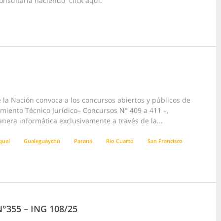
onsultarla haciendo click aquí.
la Nación convoca a los concursos abiertos y públicos de
pamiento Técnico Jurídico– Concursos N° 409 a 411 –,
anera informática exclusivamente a través de la...
quel
Gualeguaychú
Paraná
Rio Cuarto
San Francisco
 N°355 – ING 108/25