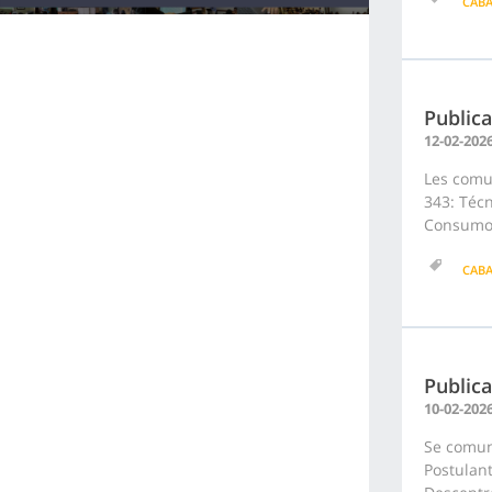
CAB
Publica
12-02-202
Les comun
343: Técn
Consumo N
CAB
Publica
10-02-202
Se comuni
Postulant