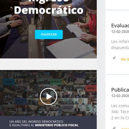
Evaluac
12-02-202
Les info
dispuesta
Río G
Publica
12-02-202
Les comun
346: Técn
2 en lo C