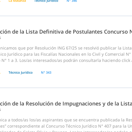
A
La Matanza
Técnico Jurídico
N° 346
ción de la Lista Definitiva de Postulantes Concurso
6
icamos que por Resolución ING 67/25 se resolvió publicar la Lista
ico Jurídico para las Fiscalías Nacionales en lo Civil y Comercial N°
° 1 a 3. Los/as interesados/as podrán consultarla haciendo click 
A
Técnico Jurídico
N° 343
ción de la Resolución de Impugnaciones y de la List
6
ca a todos/as los/as aspirantes que se encuentra publicada la Res
es” correspondiente al Concurso Técnico Jurídico N° 407 para la U