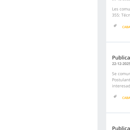
Les comun
355: Técn
CAB
Publica
22-12-202
Se comuni
Postulant
interesad
CAB
Public