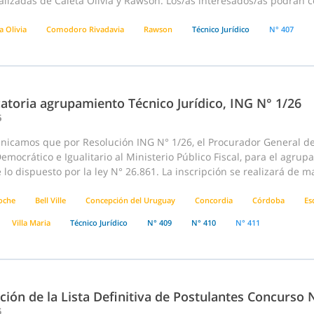
lizadas de Caleta Olivia y Rawson. Los/as interesados/as podrán c
a Olivia
Comodoro Rivadavia
Rawson
Técnico Jurídico
N° 407
atoria agrupamiento Técnico Jurídico, ING N° 1/26
6
nicamos que por Resolución ING N° 1/26, el Procurador General de 
emocrático e Igualitario al Ministerio Público Fiscal, para el agru
lo dispuesto por la ley N° 26.861. La inscripción se realizará de m
loche
Bell Ville
Concepción del Uruguay
Concordia
Córdoba
Es
Villa Maria
Técnico Jurídico
N° 409
N° 410
N° 411
ción de la Lista Definitiva de Postulantes Concurso
5