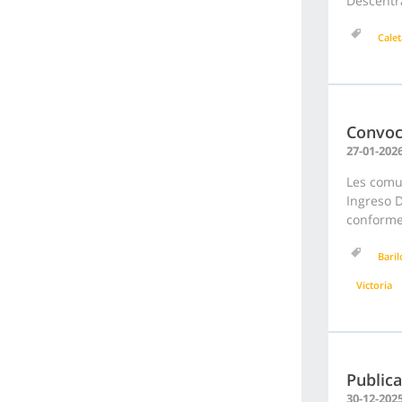
Descentra
Calet
Convoc
27-01-202
Les comu
Ingreso D
conforme 
Bari
Victoria
Publica
30-12-202