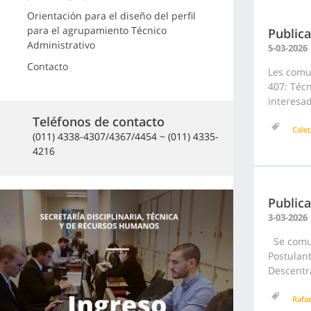
Orientación para el diseño del perfil
para el agrupamiento Técnico
Publica
Administrativo
5-03-2026
Contacto
Les comun
407: Técn
interesad
Teléfonos de contacto
Calet
(011) 4338-4307/4367/4454 ~ (011) 4335-
4216
Publica
3-03-2026
Se comuni
Postulant
Descentra
Rafa