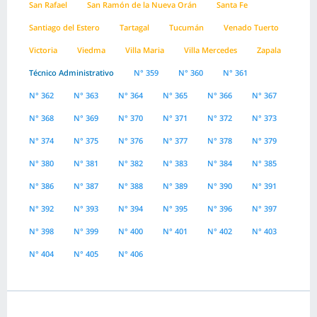
San Rafael
San Ramón de la Nueva Orán
Santa Fe
Santiago del Estero
Tartagal
Tucumán
Venado Tuerto
Victoria
Viedma
Villa Maria
Villa Mercedes
Zapala
Técnico Administrativo
N° 359
N° 360
N° 361
N° 362
N° 363
N° 364
N° 365
N° 366
N° 367
N° 368
N° 369
N° 370
N° 371
N° 372
N° 373
N° 374
N° 375
N° 376
N° 377
N° 378
N° 379
N° 380
N° 381
N° 382
N° 383
N° 384
N° 385
N° 386
N° 387
N° 388
N° 389
N° 390
N° 391
N° 392
N° 393
N° 394
N° 395
N° 396
N° 397
N° 398
N° 399
N° 400
N° 401
N° 402
N° 403
N° 404
N° 405
N° 406