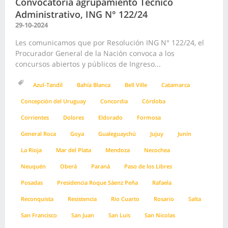
Convocatoria agrupamiento Técnico
Administrativo, ING N° 122/24
29-10-2024
Les comunicamos que por Resolución ING N° 122/24, el
Procurador General de la Nación convoca a los
concursos abiertos y públicos de Ingreso...
Azul-Tandil
Bahía Blanca
Bell Ville
Catamarca
Concepción del Uruguay
Concordia
Córdoba
Corrientes
Dolores
Eldorado
Formosa
General Roca
Goya
Gualeguaychú
Jujuy
Junín
La Rioja
Mar del Plata
Mendoza
Necochea
Neuquén
Oberá
Paraná
Paso de los Libres
Posadas
Presidencia Roque Sáenz Peña
Rafaela
Reconquista
Resistencia
Rio Cuarto
Rosario
Salta
San Francisco
San Juan
San Luis
San Nicolas