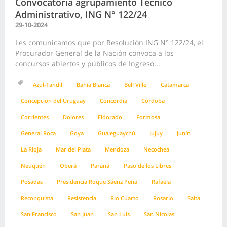
Convocatoria agrupamiento Técnico
Administrativo, ING N° 122/24
29-10-2024
Les comunicamos que por Resolución ING N° 122/24, el
Procurador General de la Nación convoca a los
concursos abiertos y públicos de Ingreso...
Azul-Tandil
Bahía Blanca
Bell Ville
Catamarca
Concepción del Uruguay
Concordia
Córdoba
Corrientes
Dolores
Eldorado
Formosa
General Roca
Goya
Gualeguaychú
Jujuy
Junín
La Rioja
Mar del Plata
Mendoza
Necochea
Neuquén
Oberá
Paraná
Paso de los Libres
Posadas
Presidencia Roque Sáenz Peña
Rafaela
Reconquista
Resistencia
Rio Cuarto
Rosario
Salta
San Francisco
San Juan
San Luis
San Nicolas