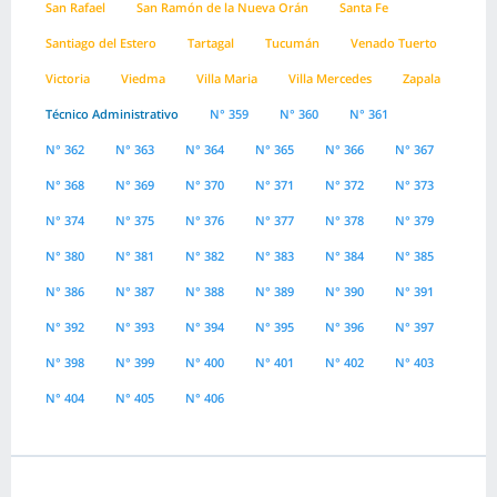
San Rafael
San Ramón de la Nueva Orán
Santa Fe
Santiago del Estero
Tartagal
Tucumán
Venado Tuerto
Victoria
Viedma
Villa Maria
Villa Mercedes
Zapala
Técnico Administrativo
N° 359
N° 360
N° 361
N° 362
N° 363
N° 364
N° 365
N° 366
N° 367
N° 368
N° 369
N° 370
N° 371
N° 372
N° 373
N° 374
N° 375
N° 376
N° 377
N° 378
N° 379
N° 380
N° 381
N° 382
N° 383
N° 384
N° 385
N° 386
N° 387
N° 388
N° 389
N° 390
N° 391
N° 392
N° 393
N° 394
N° 395
N° 396
N° 397
N° 398
N° 399
N° 400
N° 401
N° 402
N° 403
N° 404
N° 405
N° 406