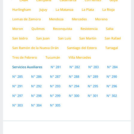
Hurlingham
Jujuy
La Matanza
La Plata
La Rioja
Lomas de Zamora
Mendoza
Mercedes
Moreno
Moron
Quilmes
Reconquista
Resistencia
Salta
San Isidro
San Juan
San Luis
San Martin
San Rafael
San Ramón de la Nueva Orán
Santiago del Estero
Tartagal
Tres de Febrero
Tucumán
Villa Mercedes
Servicios Auxiliares
N° 281
N° 282
N° 283
N° 284
N° 285
N° 286
N° 287
N° 288
N° 289
N° 290
N° 291
N° 292
N° 293
N° 294
N° 295
N° 296
N° 297
N° 298
N° 299
N° 300
N° 301
N° 302
N° 303
N° 304
N° 305