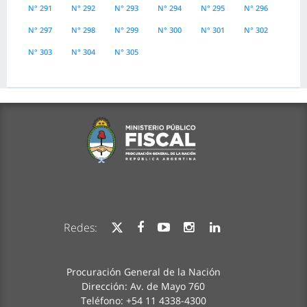
N° 291
N° 292
N° 293
N° 294
N° 295
N° 296
N° 297
N° 298
N° 299
N° 300
N° 301
N° 302
N° 303
N° 304
N° 305
Redes:
Procuración General de la Nación
Dirección: Av. de Mayo 760
Teléfono: +54 11 4338-4300