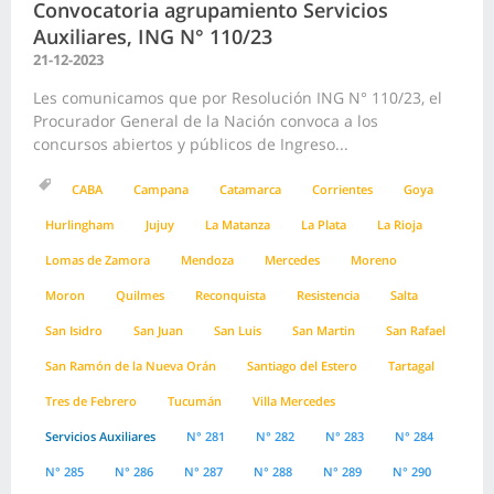
Convocatoria agrupamiento Servicios
Auxiliares, ING N° 110/23
21-12-2023
Les comunicamos que por Resolución ING N° 110/23, el
Procurador General de la Nación convoca a los
concursos abiertos y públicos de Ingreso...
CABA
Campana
Catamarca
Corrientes
Goya
Hurlingham
Jujuy
La Matanza
La Plata
La Rioja
Lomas de Zamora
Mendoza
Mercedes
Moreno
Moron
Quilmes
Reconquista
Resistencia
Salta
San Isidro
San Juan
San Luis
San Martin
San Rafael
San Ramón de la Nueva Orán
Santiago del Estero
Tartagal
Tres de Febrero
Tucumán
Villa Mercedes
Servicios Auxiliares
N° 281
N° 282
N° 283
N° 284
N° 285
N° 286
N° 287
N° 288
N° 289
N° 290