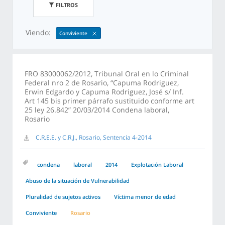
FILTROS
Viendo:
Conviviente
FRO 83000062/2012, Tribunal Oral en lo Criminal
Federal nro 2 de Rosario, “Capuma Rodriguez,
Erwin Edgardo y Capuma Rodriguez, José s/ Inf.
Art 145 bis primer párrafo sustituido conforme art
25 ley 26.842” 20/03/2014 Condena laboral,
Rosario
C.R.E.E. y C.R.J., Rosario, Sentencia 4-2014
condena
laboral
2014
Explotación Laboral
Abuso de la situación de Vulnerabilidad
Pluralidad de sujetos activos
Víctima menor de edad
Conviviente
Rosario