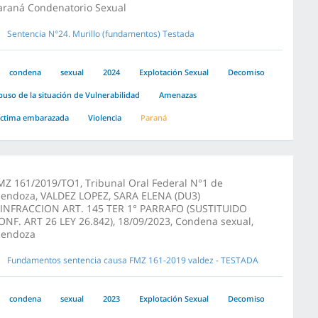
araná Condenatorio Sexual
Sentencia N°24. Murillo (fundamentos) Testada
condena
sexual
2024
Explotación Sexual
Decomiso
buso de la situación de Vulnerabilidad
Amenazas
íctima embarazada
Violencia
Paraná
MZ 161/2019/TO1, Tribunal Oral Federal N°1 de
endoza, VALDEZ LOPEZ, SARA ELENA (DU3)
/INFRACCION ART. 145 TER 1° PARRAFO (SUSTITUIDO
ONF. ART 26 LEY 26.842), 18/09/2023, Condena sexual,
endoza
Fundamentos sentencia causa FMZ 161-2019 valdez - TESTADA
condena
sexual
2023
Explotación Sexual
Decomiso