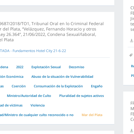
C
F
J
687/2018/TO1, Tribunal Oral en lo Criminal Federal
t
 del Plata, “Velázquez, Fernando Horacio y otros
s
 Ley 26.364”, 21/06/2022, Condena Sexual/laboral,
l Plata
TADA - Fundamentos Hotel City 21-6-22
R
ndena
2022
Explotación Sexual
Decomiso
P
ción Económica
Abuso de la situación de Vulnerabilidad
as
Coerción
Consumación de la Explotación
Engaño
Ministro/Autoridad de Culto
Pluralidad de sujetos activos
F
dad de víctimas
Violencia
M
F
ad/Ministro de cualquier culto reconocido o no
Mar del Plata
C