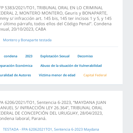
FP 5383/2021/TO1, TRIBUNAL ORAL EN LO CRIMINAL
EDERAL 2, MONTERO MONTERO, Geuris y BONAPARTE,
immy s/ infracción art. 145 bis, 145 ter incisos 1 y 5, y 145
er último párrafo, todos ellos del Código Penal”. Condena
exual, 20/10/2023, CABA
Montero y Bonaparte testada
condena
2023
Explotación Sexual
Decomiso
eparación Económica
Abuso de la situación de Vulnerabilidad
luralidad de Autores
Víctima menor de edad
Capital Federal
PA 6206/2021/TO1, Sentencia 6-2023, “MAYDANA JUAN
ANUEL S/ INFRACCIÓN LEY 26.364”, TRIBUNAL ORAL
EDERAL DE CONCEPCIÓN DEL URUGUAY, 28/04/2023,
ondena laboral, Paraná.
TESTADA - FPA 62062021TO1, Sentencia 6-2023 Maydana