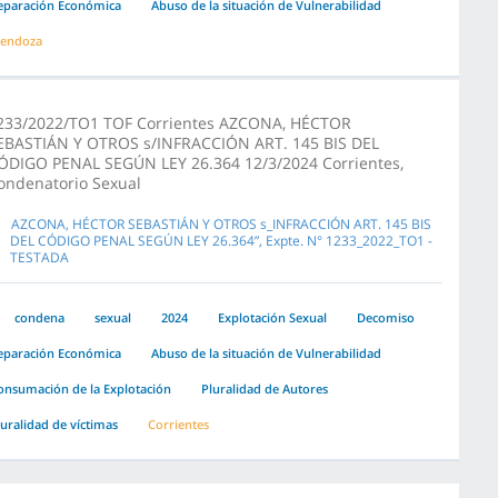
eparación Económica
Abuso de la situación de Vulnerabilidad
endoza
233/2022/TO1 TOF Corrientes AZCONA, HÉCTOR
EBASTIÁN Y OTROS s/INFRACCIÓN ART. 145 BIS DEL
ÓDIGO PENAL SEGÚN LEY 26.364 12/3/2024 Corrientes,
ondenatorio Sexual
AZCONA, HÉCTOR SEBASTIÁN Y OTROS s_INFRACCIÓN ART. 145 BIS
DEL CÓDIGO PENAL SEGÚN LEY 26.364”, Expte. N° 1233_2022_TO1 -
TESTADA
condena
sexual
2024
Explotación Sexual
Decomiso
eparación Económica
Abuso de la situación de Vulnerabilidad
onsumación de la Explotación
Pluralidad de Autores
luralidad de víctimas
Corrientes