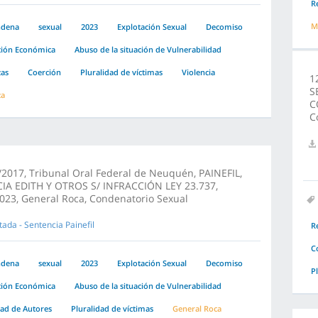
R
M
ndena
sexual
2023
Explotación Sexual
Decomiso
ción Económica
Abuso de la situación de Vulnerabilidad
as
Coerción
Pluralidad de víctimas
Violencia
1
S
za
C
C
2017, Tribunal Oral Federal de Neuquén, PAINEFIL,
CIA EDITH Y OTROS S/ INFRACCIÓN LEY 23.737,
023, General Roca, Condenatorio Sexual
tada - Sentencia Painefil
R
C
ndena
sexual
2023
Explotación Sexual
Decomiso
P
ción Económica
Abuso de la situación de Vulnerabilidad
dad de Autores
Pluralidad de víctimas
General Roca