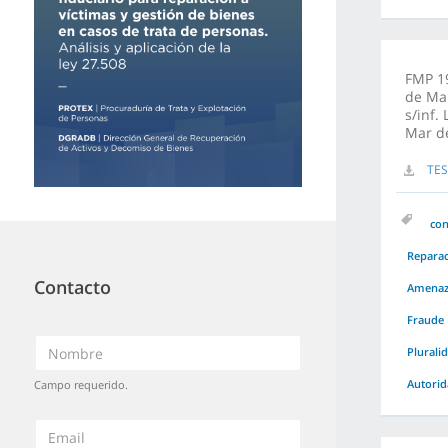
FMP 19
de Mar
s/inf.
Mar de
TES
co
Repara
Contacto
Amenaz
Fraude
Plurali
Autorid
Campo requerido.