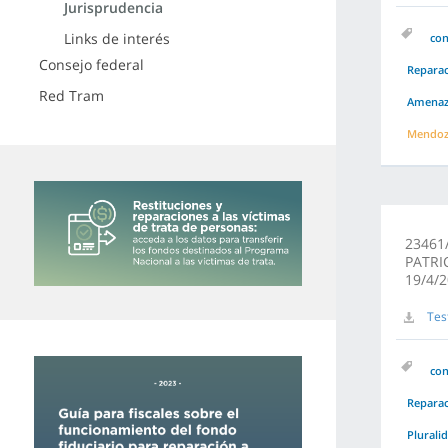
Jurisprudencia
Links de interés
co
Consejo federal
Repara
Red Tram
Amenaz
Mendo
23461/
PATRI
19/4/2
Tes
co
Repara
Plurali