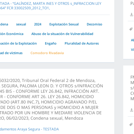
P
TADA - “GALÍNDEZ, MARTA INES Y OTROS s_INFRACCION LEY
364” FCR 33002509_2012_TO1,
ndena
sexual
2024
Explotación Sexual
Decomiso
ción Económica
Abuso de la situación de Vulnerabilidad
A
ción de la Explotación
Engaño
Pluralidad de Autores
V
dad de víctimas
Comodoro Rivadavia
F
032/2020, Tribunal Oral Federal 2 de Mendoza,
M
 SEGURA, PALOMA LEON D. Y OTROS s/INFRACCIÓN
s
145 BIS - CONFORME LEY 26.842, INFRACCIÓN ART.
C
ER - CONFORME ART 26. LEY 26.842, HOMICIDIO
M
ADO (ART.80 INC.7), HOMICIDIO AGRAVADO P/EL
DE DOS O MAS PERSONAS y HOMICIDIO A MUJER
TRADO POR UN HOMBRE Y MEDIARE VIOLENCIA DE
O, 06/02/2023, Condena sexual, Mendoza
damentos Araya Segura - TESTADA