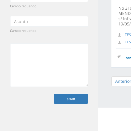
Campo requerido.
No 31
MENDO
s/ Inf
19/05
Campo requerido.
TES
TES
co
Anterio