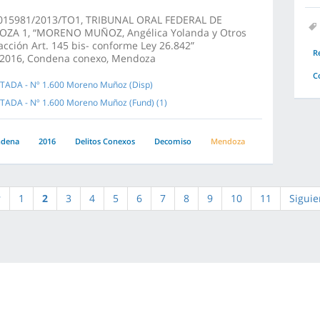
015981/2013/TO1, TRIBUNAL ORAL FEDERAL DE
ZA 1, “MORENO MUÑOZ, Angélica Yolanda y Otros
racción Art. 145 bis- conforme Ley 26.842”
R
/2016, Condena conexo, Mendoza
C
TADA - Nº 1.600 Moreno Muñoz (Disp)
TADA - Nº 1.600 Moreno Muñoz (Fund) (1)
ndena
2016
Delitos Conexos
Decomiso
Mendoza
r
1
2
3
4
5
6
7
8
9
10
11
Siguie