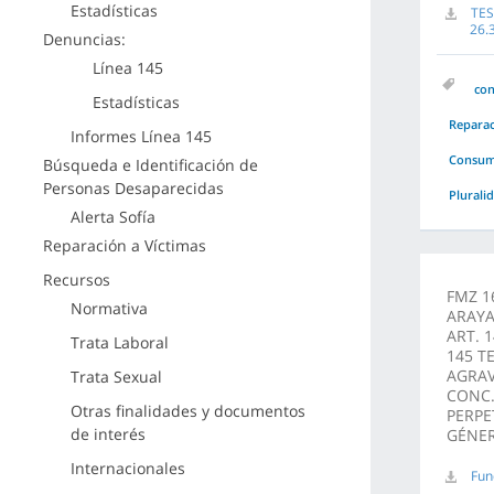
Estadísticas
TES
26.
Denuncias:
Línea 145
co
Estadísticas
Repara
Informes Línea 145
Consuma
Búsqueda e Identificación de
Personas Desaparecidas
Plurali
Alerta Sofía
Reparación a Víctimas
Recursos
FMZ 16
Normativa
ARAYA
ART. 
Trata Laboral
145 T
AGRAV
Trata Sexual
CONC.
Otras finalidades y documentos
PERPE
de interés
GÉNER
Internacionales
Fun