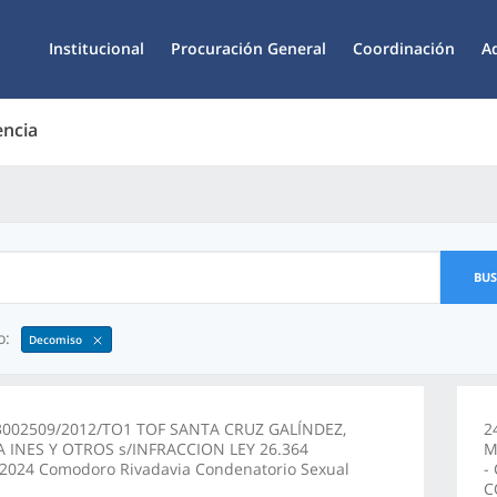
Institucional
Procuración General
Coordinación
A
encia
BU
o:
Decomiso
3002509/2012/TO1 TOF SANTA CRUZ GALÍNDEZ,
2
 INES Y OTROS s/INFRACCION LEY 26.364
M
/2024 Comodoro Rivadavia Condenatorio Sexual
-
C