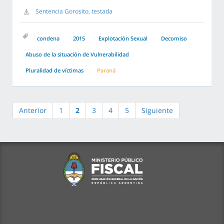
Sentencia Gorosito, testada
condena
2015
Explotación Sexual
Decomiso
Abuso de la situación de Vulnerabilidad
Pluralidad de víctimas
Paraná
Anterior
1
2
3
4
5
Siguiente