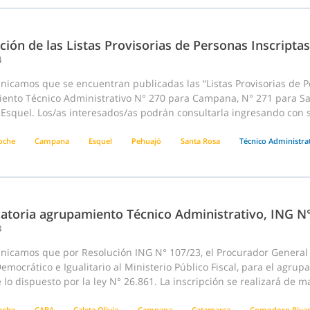
ción de las Listas Provisorias de Personas Inscriptas
4
nicamos que se encuentran publicadas las “Listas Provisorias de P
ento Técnico Administrativo N° 270 para Campana, N° 271 para San
Esquel. Los/as interesados/as podrán consultarla ingresando con s
loche
Campana
Esquel
Pehuajó
Santa Rosa
Técnico Administra
atoria agrupamiento Técnico Administrativo, ING N
3
nicamos que por Resolución ING N° 107/23, el Procurador General d
emocrático e Igualitario al Ministerio Público Fiscal, para el agru
lo dispuesto por la ley N° 26.861. La inscripción se realizará de m
loche
CABA
Caleta Olivia
Campana
Catamarca
Comodoro Rivad