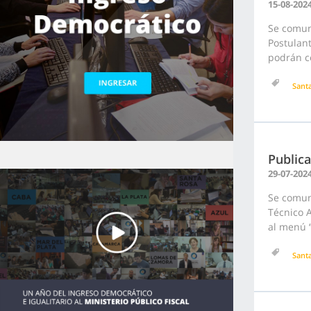
15-08-202
Se comuni
Postulant
podrán co
Sant
Public
29-07-202
Se comun
Técnico A
al menú “
Sant