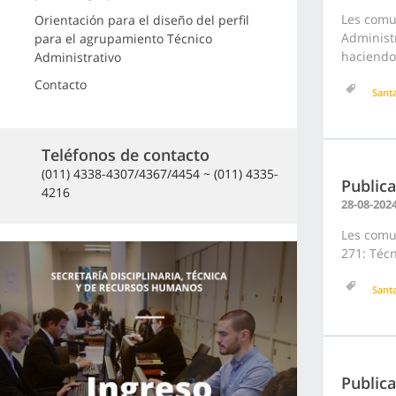
Les comu
Orientación para el diseño del perfil
Administr
para el agrupamiento Técnico
haciendo 
Administrativo
Contacto
Sant
Teléfonos de contacto
(011) 4338-4307/4367/4454 ~ (011) 4335-
Publica
4216
28-08-202
Les comun
271: Técn
Sant
Publica