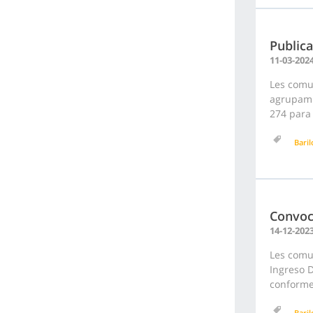
Publica
11-03-202
Les comu
agrupami
274 para 
Bari
Convoc
14-12-202
Les comu
Ingreso D
conforme 
Bari