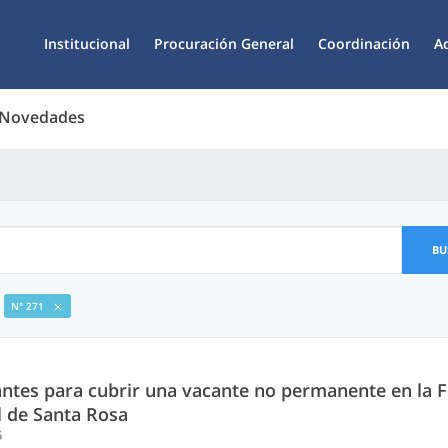
Institucional
Procuración General
Coordinación
A
 Novedades
BU
N° 271
ntes para cubrir una vacante no permanente en la Fis
l de Santa Rosa
5