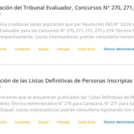
ción del Tribunal Evaluador, Concursos N° 270, 271,
4
ca a todos/as los/as aspirantes que por Resolución ING N° 33/24 e
Evaluador para los Concursos N° 270, 271, 272, 273 y 274: Técnico
respectivamente. Los/as interesados/as podrán consultarla haciend
loche
Campana
Esquel
Pehuajó
Santa Rosa
Técnico Administra
ción de las Listas Definitivas de Personas Inscriptas
4
icamos que se encuentran publicadas las “Listas Definitivas de Pe
ento Técnico Administrativo N° 270 para Campana, N° 271 para San
Esquel. Los/as interesados/as podrán consultarla ingresando con s
loche
Campana
Esquel
Pehuajó
Santa Rosa
Técnico Administra