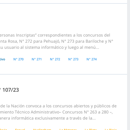
ersonas Inscriptas” correspondientes a los concursos del
ta Rosa, N° 272 para Pehuajó, N° 273 para Bariloche y N°
u usuario al sistema informático y luego al menú...
tivo
N° 270
N° 271
N° 272
N° 273
N° 274
° 107/23
e la Nación convoca a los concursos abiertos y públicos de
pamiento Técnico Administrativo– Concursos N° 263 a 280 –,
anera informática exclusivamente a través de la...
avia
Esquel
Hurlingham
La Matanza
La Plata
La Rioja