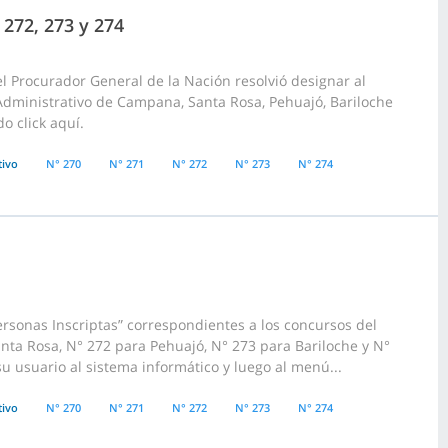
 272, 273 y 274
l Procurador General de la Nación resolvió designar al
 Administrativo de Campana, Santa Rosa, Pehuajó, Bariloche
o click aquí.
tivo
N° 270
N° 271
N° 272
N° 273
N° 274
rsonas Inscriptas” correspondientes a los concursos del
ta Rosa, N° 272 para Pehuajó, N° 273 para Bariloche y N°
u usuario al sistema informático y luego al menú...
tivo
N° 270
N° 271
N° 272
N° 273
N° 274