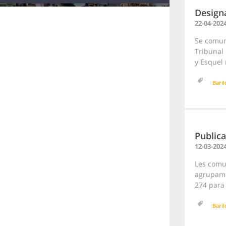
Designa
22-04-202
Se comuni
Tribunal 
y Esquel 
Bari
Publica
12-03-202
Les comun
agrupami
274 para 
Bari