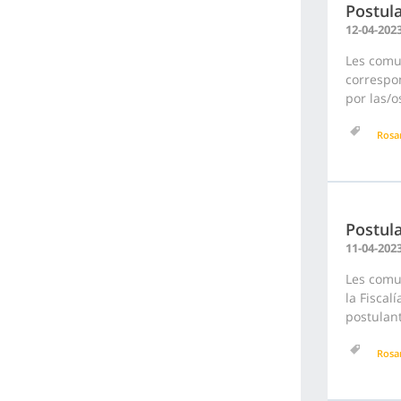
Postula
12-04-202
Les comu
correspon
por las/o
Rosa
Postula
11-04-202
Les comu
la Fiscal
postulant
Rosa