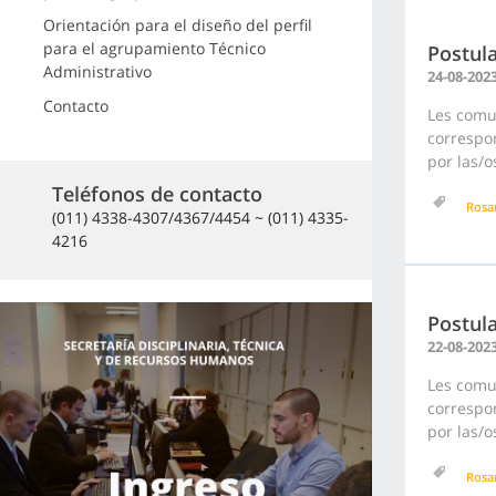
Orientación para el diseño del perfil
para el agrupamiento Técnico
Postula
Administrativo
24-08-202
Contacto
Les comu
correspon
por las/o
Teléfonos de contacto
Rosa
(011) 4338-4307/4367/4454 ~ (011) 4335-
4216
Postula
22-08-202
Les comu
correspon
por las/o
Rosa