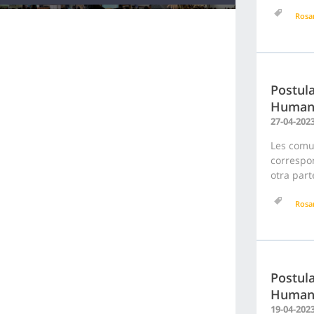
Rosa
Postula
Humano
27-04-202
Les comu
correspon
otra part
Rosa
Postula
Humano
19-04-202