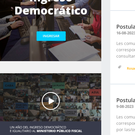
Postula
16-08-202
Les comu
correspon
consultar
Rosa
Postula
9-08-2023
Les comu
correspon
por las/o