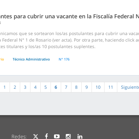
ntes para cubrir una vacante en la Fiscalía Federal 
3
nicamos que se sortearon los/as postulantes para cubrir una vacan
ía Federal N° 1 de Rosario (ver acta). Por otra parte, haciendo clic
es titulares y los/as 10 postulantes suplentes.
rio
Técnico Administrativo
N° 176
1
2
3
4
5
6
7
8
9
10
11
Siguient
Redes: