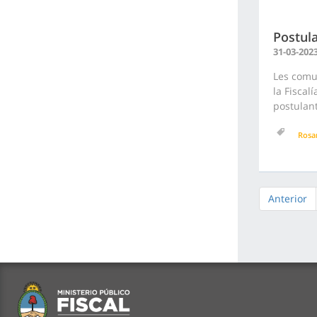
Postula
31-03-202
Les comu
la Fiscal
postulant
Rosa
Anterior