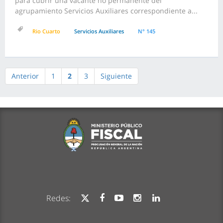
para cubrir una vacante no permanente del
agrupamiento Servicios Auxiliares correspondiente a...
Rio Cuarto
Servicios Auxiliares
N° 145
Anterior
1
2
3
Siguiente
Redes: