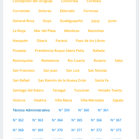
Concepción del Uruguay
Concordia
Córdoba
Corrientes
Dolores
Eldorado
Formosa
General Roca
Goya
Gualeguaychú
Jujuy
Junín
La Rioja
Mar del Plata
Mendoza
Necochea
Neuquén
Oberá
Paraná
Paso de los Libres
Posadas
Presidencia Roque Sáenz Peña
Rafaela
Reconquista
Resistencia
Rio Cuarto
Rosario
Salta
San Francisco
San Juan
San Luis
San Nicolas
San Rafael
San Ramón de la Nueva Orán
Santa Fe
Santiago del Estero
Tartagal
Tucumán
Venado Tuerto
Victoria
Viedma
Villa Maria
Villa Mercedes
Zapala
Técnico Administrativo
N° 359
N° 360
N° 361
N° 362
N° 363
N° 364
N° 365
N° 366
N° 367
N° 368
N° 369
N° 370
N° 371
N° 372
N° 373