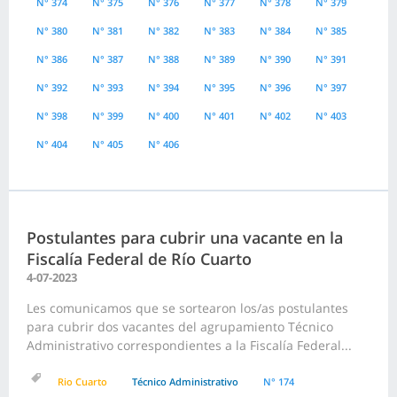
N° 374
N° 375
N° 376
N° 377
N° 378
N° 379
N° 380
N° 381
N° 382
N° 383
N° 384
N° 385
N° 386
N° 387
N° 388
N° 389
N° 390
N° 391
N° 392
N° 393
N° 394
N° 395
N° 396
N° 397
N° 398
N° 399
N° 400
N° 401
N° 402
N° 403
N° 404
N° 405
N° 406
Postulantes para cubrir una vacante en la
Fiscalía Federal de Río Cuarto
4-07-2023
Les comunicamos que se sortearon los/as postulantes
para cubrir dos vacantes del agrupamiento Técnico
Administrativo correspondientes a la Fiscalía Federal...
Rio Cuarto
Técnico Administrativo
N° 174