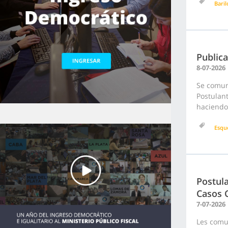
Bari
Publica
8-07-2026
Se comuni
Postulant
haciendo 
Esqu
Postula
Casos 
7-07-2026
Les comu