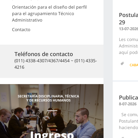
Orientación para el diseño del perfil
para el agrupamiento Técnico
Postula
Administrativo
29
13-07-202
Contacto
Les comu
Administr
aquí podr
Teléfonos de contacto
(011) 4338-4307/4367/4454 ~ (011) 4335-
CAB
4216
Publica
8-07-2026
Se comuni
Postulant
haciendo 