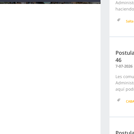
Administr
haciendo 
Salta
Postula
46
7-07-2026
Les comu
Administr
aquí podr
CAB
Postula