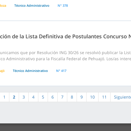
doza
Técnico Administrativo
N° 378
ción de la Lista Definitiva de Postulantes Concurso
nicamos que por Resolución ING 30/26 se resolvió publicar la List
co Administrativo para la Fiscalía Federal de Pehuajó. Los/as inte
ajó
Técnico Administrativo
N° 417
1
2
3
4
5
6
7
8
9
10
11
Siguient