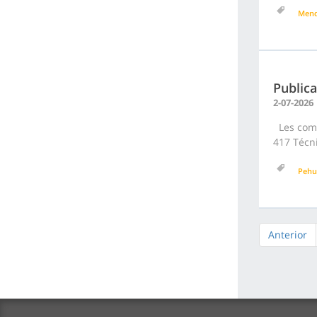
Men
Publica
2-07-2026
Les comu
417 Técni
Pehu
Anterior