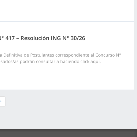
 N° 417 – Resolución ING N° 30/26
a Definitiva de Postulantes correspondiente al Concurso Nº
resados/as podrán consultarla haciendo click aquí.
e