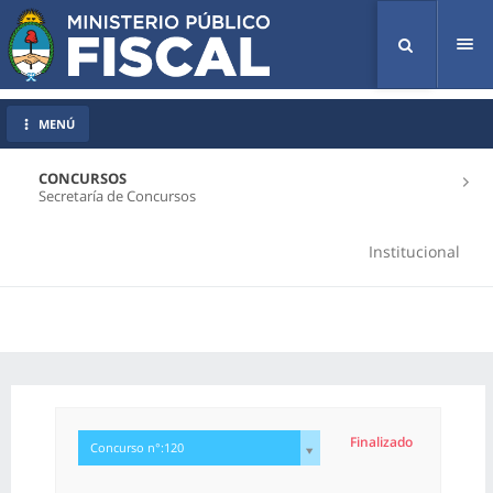
Tog
nav
MENÚ
CONCURSOS
Secretaría de Concursos
Institucional
Finalizado
Concurso n°:120