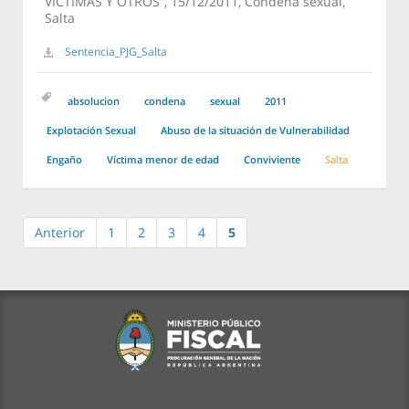
VÍCTIMAS Y OTROS”, 15/12/2011, Condena sexual,
Salta
Sentencia_PJG_Salta
absolucion
condena
sexual
2011
Explotación Sexual
Abuso de la situación de Vulnerabilidad
Engaño
Víctima menor de edad
Conviviente
Salta
Anterior
1
2
3
4
5