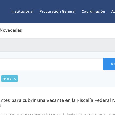
Institucional
Procuración General
Coordinación
A
 Novedades
BU
N° 165
ntes para cubrir una vacante en la Fiscalía Federal N
2
nicamos que se sortearon los/as postulantes para cubrir una vaca