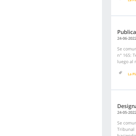
Public
24-06-202
Se comun
n° 165: T
luego al 
La Pl
Design
24-05-202
Se comuni
Tribunal 
haciendo 