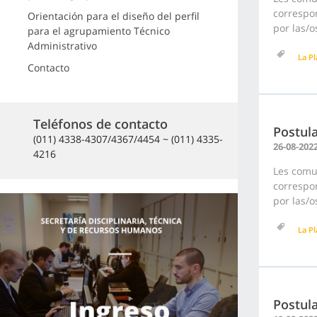
correspon
Orientación para el diseño del perfil
por las/o
para el agrupamiento Técnico
Administrativo
La Pl
Contacto
Teléfonos de contacto
Postula
(011) 4338-4307/4367/4454 ~ (011) 4335-
26-08-202
4216
Les comu
correspon
por las/o
La Pl
Postula