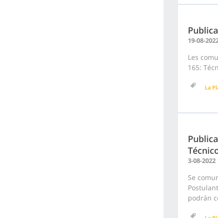
Publica
19-08-202
Les comun
165: Técn
La Pl
Publica
Técnico
3-08-2022
Se comuni
Postulant
podrán co
La Pl