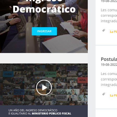
19-08-202
Les comu
correspon
integrada
La Pl
Postula
19-08-202
Les comu
correspon
integrada
La Pl