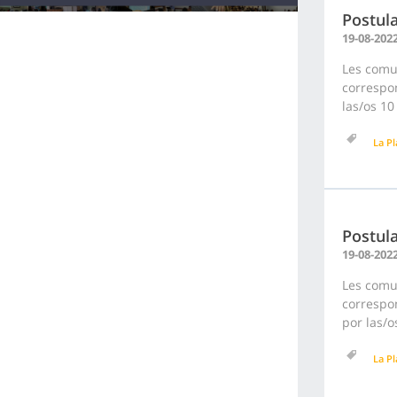
Postula
19-08-202
Les comu
correspon
las/os 10
La Pl
Postula
19-08-202
Les comu
correspon
por las/o
La Pl