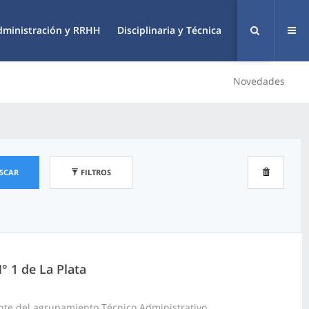
dministración y RRHH
Disciplinaria y Técnica
Novedades
SCAR
FILTROS
° 1 de La Plata
nte del agrupamiento Técnico Administrativo